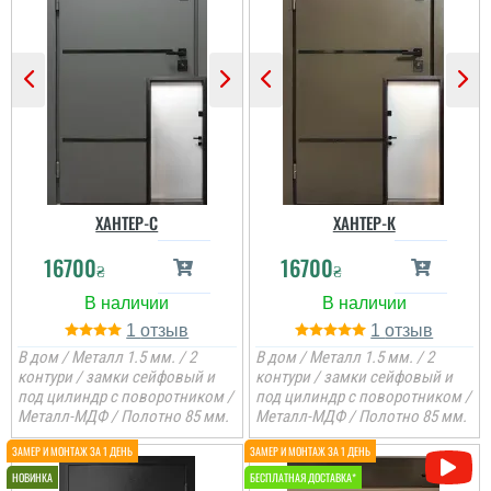
ХАНТЕР-С
ХАНТЕР-К
16700
16700
₴
₴
1
1
В дом / Металл 1.5 мм. / 2
В дом / Металл 1.5 мм. / 2
контури / замки сейфовый и
контури / замки сейфовый и
под цилиндр с поворотником /
под цилиндр с поворотником /
Металл-МДФ / Полотно 85 мм.
Металл-МДФ / Полотно 85 мм.