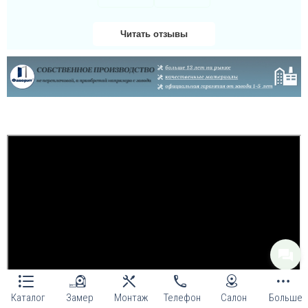
Читать отзывы
Даша
Велике дякую за двері
та за установку чим
скоріше, дуже гарно
здивована і радію
придбанню таких якісних
броньованих дверей!...
Каталог
Замер
Монтаж
Телефон
Салон
Больше