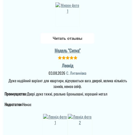
на замках внутрі дома (
моєму варіанті сказали
ремонт закін...
що винуватий
перевізник, хоч...
читати всі відгуки
читати всі відгуки
Читать отзывы
Модель "Сигма"
Леонід
03.08.2026
С. Литвинівка
Дуже надійний варіант для квартири, відчувається вага дверей, велика кількість
замків, немов сейф.
Преимущества:
Двері дуже тяжкі, реально броньовані, хороший метал
Недостатки:
Немає