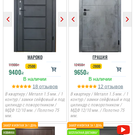
Гена
Двері недорогі та мають
Ірина
два контури ущільнення,
один та ручка, для хоз.
приміщень чи котелень
те, що потрібно
Сподобалось дуже, що
Двері дуже
чекати не потрібно було
сподобались, дякую за
і встановили за декілька
все від заміру до
днів, двері самі по собі
установки.
непогані.
МАРОКО
ГРАЦИЯ
11900
₴
12450
₴
-2500
-2800
9400
9650
₴
₴
18
12
В квартиру / Металл 1.5 мм. / 1
В квартиру / Металл 1.5 мм. / 1
контур / замки сейфовый и под
контур / замки сейфовый и под
цилиндр с поворотником /
цилиндр с поворотником /
МДФ 12/10 мм. / Полотно 75
МДФ 12/10 мм. / Полотно 75
мм.
мм.