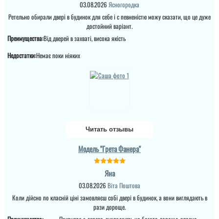
03.08.2026
Ясногородка
Ретельно обирали двері в будинок для себе і с певненістю можу сказати, що це дуже
достойний варіант.
Преимущества:
Від дверей в захваті, висока якість
Недостатки:
Немає поки ніяких
Читать отзывы
Модель "Грета Фанера"
Яна
03.08.2026
Віта Поштова
Коли дійсно по класній ціні замовляєш собі двері в будинок, а вони виглядають в
Міла
рази дороще.
Вітаю! Замовляли тут