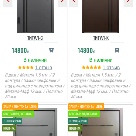
ТИТУЛ-C
ТИТУЛ-К
14800
14800
₴
₴
1
1
В дом / Металл 1.5 мм. / 2
В дом / Металл 1.5 мм. / 2
контура / Замки сейфовый и
контура / Замки сейфовый и
под цилиндр с поворотником /
под цилиндр с поворотником /
Металл-Мдф 12 мм. / Полотно
Металл-Мдф 12 мм. / Полотно
80 мм.
80 мм.