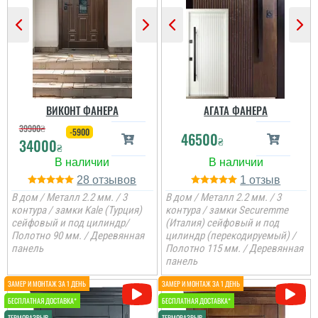
встановили швидко....
Непоганий варінт, дуже
сподобався в своїй ціні і
є в наявності, та хороша
ціна, мені потрібно були
закрить два проєми і
мене все влаштувало....
ВИКОНТ ФАНЕРА
АГАТА ФАНЕРА
читати всі відгуки
39900
₴
-5900
46500
₴
34000
₴
28
1
В дом / Металл 2.2 мм. / 3
В дом / Металл 2.2 мм. / 3
контура / замки Kale (Турция)
контура / замки Securemme
сейфовый и под цилиндр/
(Италия) сейфовый и под
Полотно 90 мм. / Деревянная
цилиндр (перекодируемый) /
панель
Полотно 115 мм. / Деревянная
панель