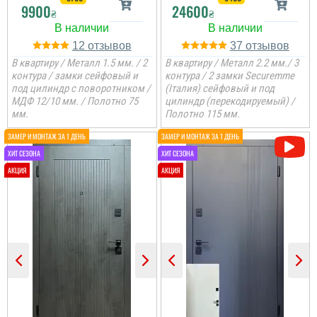
9900
24600
₴
₴
12
37
В квартиру / Металл 1.5 мм. / 2
В квартиру / Металл 2.2 мм./ 3
контура / замки сейфовый и
контура / 2 замки Securemme
под цилиндр с поворотником /
(Італия) сейфовый и под
МДФ 12/10 мм. / Полотно 75
цилиндр (перекодируемый) /
мм.
Полотно 115 мм.