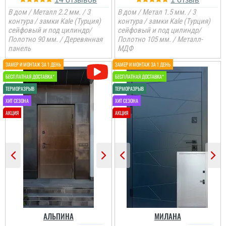
В дом / Металл 2.2 мм. / 3
В дом / Метал 1.5 мм. / 3
контура / замки Kale (Турция)
контура / замки Kale (Турция)
сейфовый и под цилиндр/
сейфовый и под цилиндр/
Полотно 90 мм. / Деревянная
Полотно 105 мм. / Металл-
панель
МДФ
Анжела
3-4 дні і двері вже були
встановлені, причому
так акуратно все
зробили, що в середині
не потрібно робити
відкосів. Фото нище
додаю....
читати всі відгуки
АЛЬПИНА
МИЛАНА