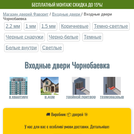
БЕСПЛАТНЫЙ МОНТАЖ! СКИДКА ДО 15%!
СОБСТВЕННОЕ ПРОИЗВОДСТВО-НЕ ПЕРЕПЛАЧИВАЙ!
Магазин дверей Фаворит
/
Входные двери
/
Входные двери
Чорнобаевка
2.2 мм
1 мм
1.5 мм
Коричневые
Темно-светлые
Черные снаружи
Черно-белые
Темные
Белые внутри
Светлые
Входные двери Чорнобаевка
в квартиру
в дом
тройной притвор
терморазрыв
🚚 Виробник 📦 дверей 🎯
У нас для вас є особливі умови доставки. Детальніше: