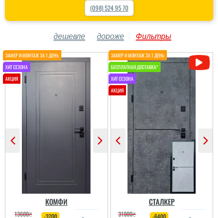
(098) 524 95 70
дешевле
дороже
Фильтры
КОМФИ
СТАЛКЕР
13600
₴
31000
₴
-3700
-6400