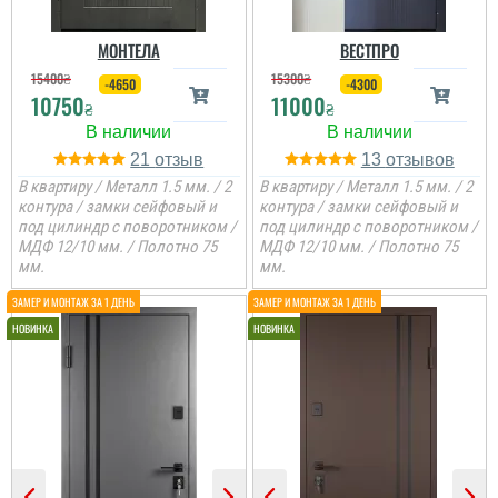
МОНТЕЛА
ВЕСТПРО
15400
₴
15300
₴
-4650
-4300
10750
11000
₴
₴
21
13
В квартиру / Металл 1.5 мм. / 2
В квартиру / Металл 1.5 мм. / 2
контура / замки сейфовый и
контура / замки сейфовый и
под цилиндр с поворотником /
под цилиндр с поворотником /
МДФ 12/10 мм. / Полотно 75
МДФ 12/10 мм. / Полотно 75
мм.
мм.