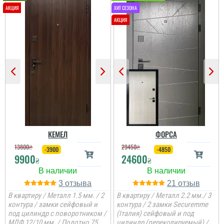
Олег
Сподобався конструктив
та наповненням. Тут ж
стеродур+мінвата і
фольгоізол ну і
терморозрив. Хлопці
установщик професійні
...
читати всі відгуки
КЕМЕЛ
ФОРСА
13800
₴
29450
₴
-3900
-4850
9900
24600
₴
₴
3
21
В квартиру / Металл 1.5 мм. / 2
В квартиру / Металл 2.2 мм./ 3
контура / замки сейфовый и
контура / 2 замки Securemme
под цилиндр с поворотником /
(Італия) сейфовый и под
МДФ 12/10 мм. / Полотно 75
цилиндр (перекодируемый) /