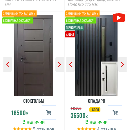
мм.
Полотно 115 мм.
Іван
Ростік
Класний дизайн,надійне
В магазині дуже великий
дерев'яне покриття,
вибір і дуже
хороші замки і метал,
сподобалась дана
гарно утеплені, дякую за
модель. Встановили
допомогу у виборі
швидко через три дні
дверей, все дуже
після замовлення....
надійно....
читати всі відгуки
читати всі відгуки
СТОКГОЛЬМ
СПАДАРО
44500
₴
-8000
18500
₴
36500
₴
5
4