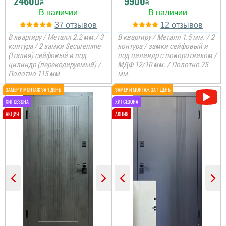
24600
9900
₴
₴
37
12
В квартиру / Металл 2.2 мм./ 3
В квартиру / Металл 1.5 мм. / 2
контура / 2 замки Securemme
контура / замки сейфовый и
(Італия) сейфовый и под
под цилиндр с поворотником /
цилиндр (перекодируемый) /
МДФ 12/10 мм. / Полотно 75
Полотно 115 мм.
мм.