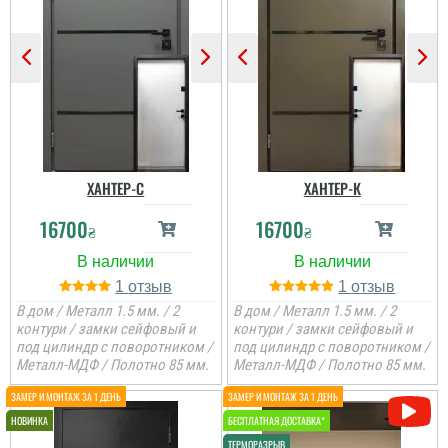
ХАНТЕР-С
ХАНТЕР-К
16700
16700
₴
₴
1
1
В дом / Металл 1.5 мм. / 2
В дом / Металл 1.5 мм. / 2
контури / замки сейфовый и
контури / замки сейфовый и
под цилиндр с поворотником /
под цилиндр с поворотником /
Металл-МДФ / Полотно 85 мм.
Металл-МДФ / Полотно 85 мм.