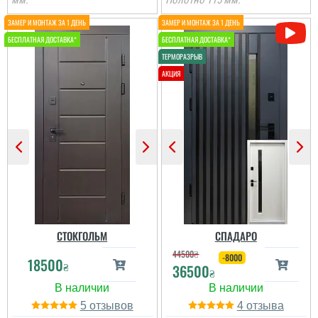
мм.
Полотно 115 мм.
Іван
Ростік
Класний дизайн,надійне
В магазині дуже великий
дерев'яне покриття,
вибір і дуже
хороші замки і метал,
сподобалась дана
гарно утеплені, дякую за
модель. Встановили
допомогу у виборі
швидко через три дні
дверей, все дуже
після замовлення....
надійно....
читати всі відгуки
читати всі відгуки
СТОКГОЛЬМ
СПАДАРО
44500
₴
-8000
18500
₴
36500
₴
5
4