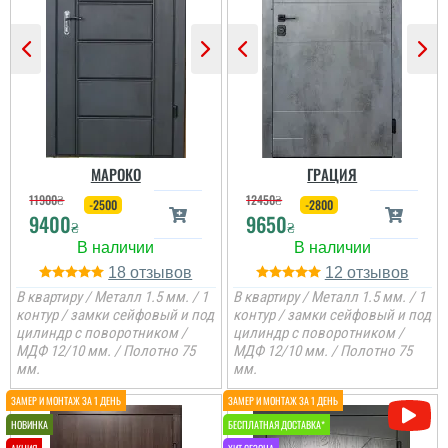
Гена
Двері недорогі та мають
Ірина
два контури ущільнення,
один та ручка, для хоз.
приміщень чи котелень
те, що потрібно
Сподобалось дуже, що
Двері дуже
чекати не потрібно було
сподобались, дякую за
і встановили за декілька
все від заміру до
днів, двері самі по собі
установки.
непогані.
МАРОКО
ГРАЦИЯ
11900
₴
12450
₴
-2500
-2800
9400
9650
₴
₴
18
12
В квартиру / Металл 1.5 мм. / 1
В квартиру / Металл 1.5 мм. / 1
контур / замки сейфовый и под
контур / замки сейфовый и под
цилиндр с поворотником /
цилиндр с поворотником /
МДФ 12/10 мм. / Полотно 75
МДФ 12/10 мм. / Полотно 75
мм.
мм.