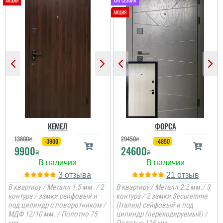
Олег
Сподобався конструктив
та наповненням. Тут ж
стеродур+мінвата і
фольгоізол ну і
терморозрив. Хлопці
установщик професійні
...
читати всі відгуки
КЕМЕЛ
ФОРСА
13800
₴
29450
₴
-3900
-4850
9900
24600
₴
₴
3
21
В квартиру / Металл 1.5 мм. / 2
В квартиру / Металл 2.2 мм./ 3
контура / замки сейфовый и
контура / 2 замки Securemme
под цилиндр с поворотником /
(Італия) сейфовый и под
МДФ 12/10 мм. / Полотно 75
цилиндр (перекодируемый) /