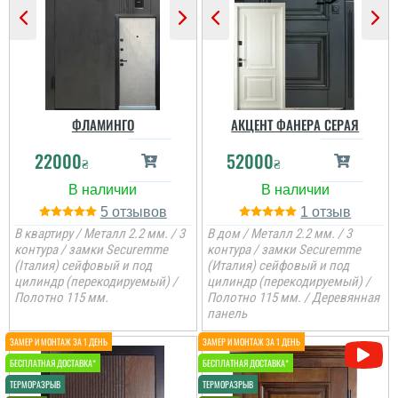
ціна, мені потрібно були
закрить два проєми і
мене все влаштувало....
читати всі відгуки
ФЛАМИНГО
АКЦЕНТ ФАНЕРА СЕРАЯ
22000
52000
₴
₴
5
1
В квартиру / Металл 2.2 мм. / 3
В дом / Металл 2.2 мм. / 3
контура / замки Securemme
контура / замки Securemme
(Італия) сейфовый и под
(Италия) сейфовый и под
цилиндр (перекодируемый) /
цилиндр (перекодируемый) /
Полотно 115 мм.
Полотно 115 мм. / Деревянная
панель