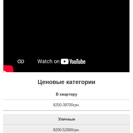
двері просто клас, я
приємно здивована.
Дякую...
Ценовые категории
В квартиру
8250-39700грн.
Уличные
8200-52900грн.