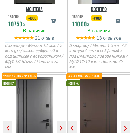
МОНТЕЛА
ВЕСТПРО
15400
₴
15300
₴
-4650
-4300
10750
11000
₴
₴
21
13
В квартиру / Металл 1.5 мм. / 2
В квартиру / Металл 1.5 мм. / 2
контура / замки сейфовый и
контура / замки сейфовый и
под цилиндр с поворотником /
под цилиндр с поворотником /
МДФ 12/10 мм. / Полотно 75
МДФ 12/10 мм. / Полотно 75
мм.
мм.