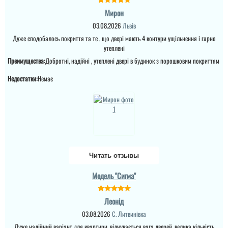
Мирон
Анжела
03.08.2026
Львів
Дуже сподобалось покриття та те , що двері мають 4 контури ущільнення і гарно
3-4 дні і двері вже були
утеплені
встановлені, причому
так акуратно все
Преимущества:
Добротні, надійні , утеплені двері в будинок з порошковим покриттям
зробили, що в середині
не потрібно робити
Недостатки:
Немає
відкосів. Фото нище
додаю....
читати всі відгуки
Читать отзывы
Модель "Сигма"
Леонід
03.08.2026
С. Литвинівка
Дуже надійний варіант для квартири, відчувається вага дверей, велика кількість