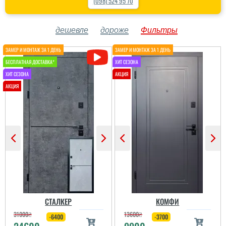
(098) 524 95 70
дешевле
дороже
Фильтры
СТАЛКЕР
КОМФИ
31000
₴
13600
₴
-6400
-3700