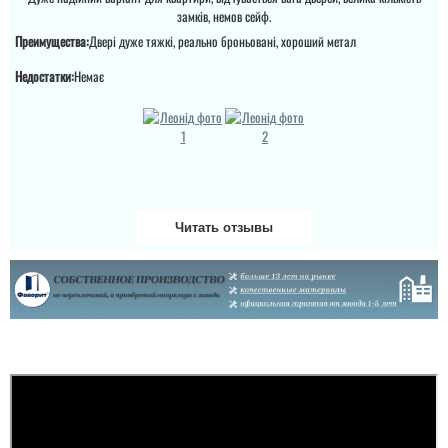
замків, немов сейф.
Преимущества:
Двері дуже тяжкі, реально броньовані, хороший метал
Недостатки:
Немає
Читать отзывы
Денис
Просто шикарне
виконання данних
дверей , нічого більше
Руслана
додати. Якість та вид
покриття ви можете самі
побачите а масивне
полотно і короб , то
Дякую за таку пораду по
відпадають всі питання
дверях і за самі двері.
які двері повинні бути в
Ну якість просто клас,
будинок....