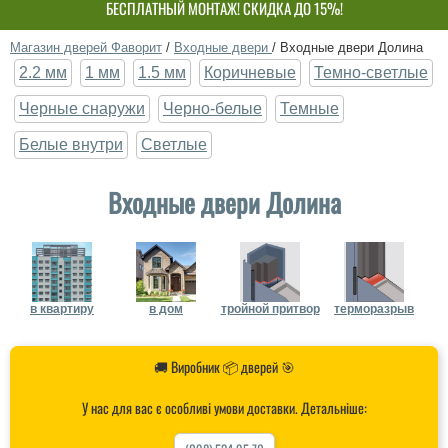
БЕСПЛАТНЫЙ МОНТАЖ! СКИДКА ДО 15%!
СОБСТВЕННОЕ ПРОИЗВОДСТВО-НЕ ПЕРЕПЛАЧИВАЙ!
Магазин дверей Фаворит
/
Входные двери
/
Входные двери Долина
2.2 мм
1 мм
1.5 мм
Коричневые
Темно-светлые
Черные снаружи
Черно-белые
Темные
Белые внутри
Светлые
Входные двери Долина
в квартиру
в дом
тройной притвор
терморазрыв
🚚 Виробник 📦 дверей 🎯
У нас для вас є особливі умови доставки. Детальніше: