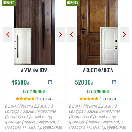
АГАТА ФАНЕРА
АКЦЕНТ ФАНЕРА
46500
52000
₴
₴
1
1
В дом / Металл 2.2 мм. / 3
В дом / Металл 2.2 мм. / 3
контура / замки Securemme
контура / замки Securemme
(Италия) сейфовый и под
(Италия) сейфовый и под
цилиндр (перекодируемый) /
цилиндр (перекодируемый) /
Аліна
Полотно 115 мм. / Деревянная
Полотно 115 мм. / Деревянная