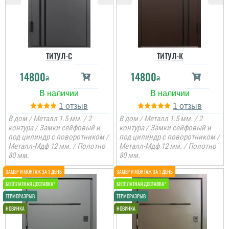
ТИТУЛ-C
ТИТУЛ-К
14800
14800
₴
₴
1
1
В дом / Металл 1.5 мм. / 2
В дом / Металл 1.5 мм. / 2
контура / Замки сейфовый и
контура / Замки сейфовый и
под цилиндр с поворотником /
под цилиндр с поворотником /
Металл-Мдф 12 мм. / Полотно
Металл-Мдф 12 мм. / Полотно
80 мм.
80 мм.