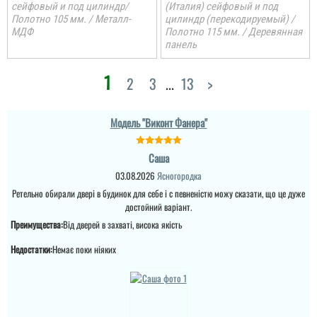
сейфовый и под цилиндр/
(Италия) сейфовый и под
Полотно 105 мм. / Металл-
цилиндр (перекодируемый) /
МДФ
Полотно 115 мм. / Деревянная
панель
Саша
1
2
3
...
13
>
Ретельно обирали двері
в будинок для себе і с
Модель "Виконт Фанера"
певненістю можу
Леонід
сказати, що це дуже
достойний варіант.
Саша
Ціна не мала, але якщо
03.08.2026
Ясногородка
подивитись хто може
виконати таке якісне
читати всі відгуки
Ретельно обирали двері в будинок для себе і с певненістю можу сказати, що це дуже
покриття на ринку , то у
достойний варіант.
вас відпадуть всі
питання по ціні та самих
Преимущества:
Від дверей в захваті, висока якість
характеристик дверей.
Це просто двері вогонь
Недостатки:
Немає поки ніяких
як зовні, так і в серед...