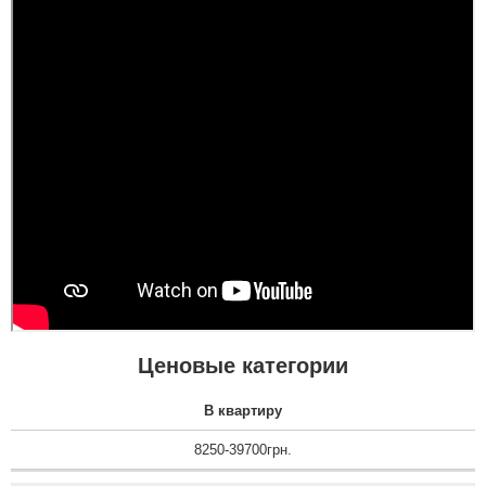
Дякую за таку пораду по
дверях і за самі двері.
Замовляли троє дверей
Ну якість просто клас,
в будинок. Двоє глухі і
двері просто клас, я
одне зі склопакетом цієї
приємно здивована.
моделі.
Дякую...
Ценовые категории
В квартиру
8250-39700грн.