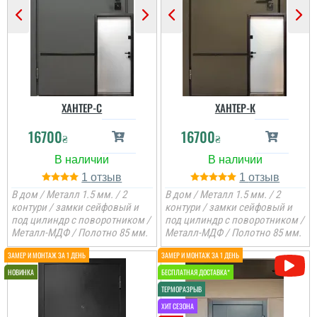
ХАНТЕР-С
ХАНТЕР-К
16700
16700
₴
₴
1
1
В дом / Металл 1.5 мм. / 2
В дом / Металл 1.5 мм. / 2
контури / замки сейфовый и
контури / замки сейфовый и
под цилиндр с поворотником /
под цилиндр с поворотником /
Металл-МДФ / Полотно 85 мм.
Металл-МДФ / Полотно 85 мм.