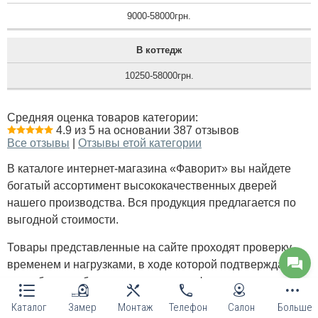
9000-58000грн.
В коттедж
10250-58000грн.
Средняя оценка товаров категории:
4.9 из 5 на основании 387 отзывов
Все отзывы
|
Отзывы етой категории
В каталоге интернет-магазина «Фаворит» вы найдете
богатый ассортимент высококачественных дверей
нашего производства. Вся продукция предлагается по
выгодной стоимости.
Товары представленные на сайте проходят проверку
временем и нагрузками, в ходе которой подтверждают
способность обезопасить дом или офис, не только от
нежеланного проникновения, но и ненужных звуков,
Каталог
Замер
Монтаж
Телефон
Салон
Больше
сквозняков и ароматов.