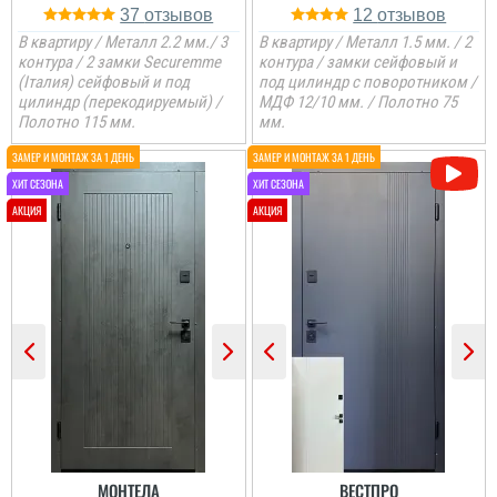
37
12
В квартиру / Металл 2.2 мм./ 3
В квартиру / Металл 1.5 мм. / 2
контура / 2 замки Securemme
контура / замки сейфовый и
(Італия) сейфовый и под
под цилиндр с поворотником /
цилиндр (перекодируемый) /
МДФ 12/10 мм. / Полотно 75
Полотно 115 мм.
мм.
МОНТЕЛА
ВЕСТПРО