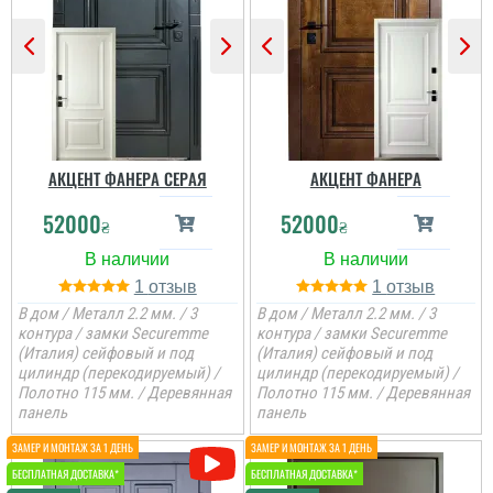
вид двері, покриття яке
нічого ок боїться,
встановили швидко....
АКЦЕНТ ФАНЕРА СЕРАЯ
АКЦЕНТ ФАНЕРА
52000
52000
₴
₴
1
1
В дом / Металл 2.2 мм. / 3
В дом / Металл 2.2 мм. / 3
контура / замки Securemme
контура / замки Securemme
(Италия) сейфовый и под
(Италия) сейфовый и под
цилиндр (перекодируемый) /
цилиндр (перекодируемый) /
Полотно 115 мм. / Деревянная
Полотно 115 мм. / Деревянная
панель
панель