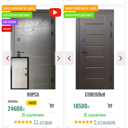
Олег
Іван
Сподобався конструктив
Класний дизайн,надійне
та наповненням. Тут ж
дерев'яне покриття,
стеродур+мінвата і
хороші замки і метал,
фольгоізол ну і
гарно утеплені, дякую за
терморозрив. Хлопці
допомогу у виборі
установщик професійні
дверей, все дуже
...
надійно....
читати всі відгуки
читати всі відгуки
ФОРСА
СТОКГОЛЬМ
29450
₴
-4850
18500
₴
24600
₴
21
5