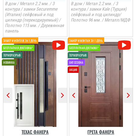
Сергій
В дом / Металл 2.2 мм. / 3
В дом / Метал 2.2 мм. / 3
контура / замки Securemme
контура / замки Kale (Турция)
(Италия) сейфовый и под
сейфовый и под цилиндр/
Якщо ви обираєте двері
добротні в квартиру, то
цилиндр (перекодируемый) /
Полотно 96 мм. / Металл/МДФ
це саме ця модель і по
Полотно 115 мм. / Деревянная
ціні і по параметрам.
панель
Спрацювали швидко і
акуратно....
читати всі відгуки
Петро
Дуже задоволений
Євген
послугами данної
компанії. Все виконало
вчасно, акуратно та
Потрібно було двері в
надійно.
кладову, щоб недорого і
закрити проєм, вийшло
навіть краще, ніж
очікував.
читати всі відгуки
ТЕХАС ФАНЕРА
ГРЕТА ФАНЕРА