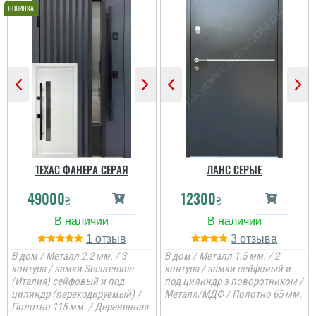
По рекомендації сусідів і
ми замовили. теж
залишились
задоволеними.
читати всі відгуки
ТЕХАС ФАНЕРА СЕРАЯ
ЛАНС СЕРЫЕ
49000
12300
₴
₴
1
3
В дом / Металл 2.2 мм. / 3
В дом / Металл 1.5 мм. / 2
контура / замки Securemme
контура / замки сейфовый и
(Италия) сейфовый и под
под цилиндр з поворотником /
цилиндр (перекодируемый) /
Металл/МДФ / Полотно 65 мм.
Полотно 115 мм. / Деревянная