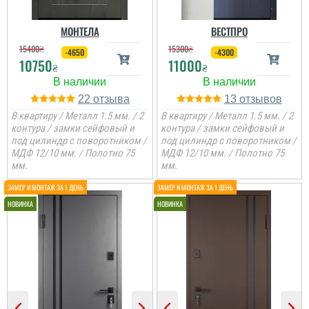
МОНТЕЛА
ВЕСТПРО
15400
₴
15300
₴
-4650
-4300
10750
11000
₴
₴
22
13
В квартиру / Металл 1.5 мм. / 2
В квартиру / Металл 1.5 мм. / 2
контура / замки сейфовый и
контура / замки сейфовый и
под цилиндр с поворотником /
под цилиндр с поворотником /
МДФ 12/10 мм. / Полотно 75
МДФ 12/10 мм. / Полотно 75
мм.
мм.