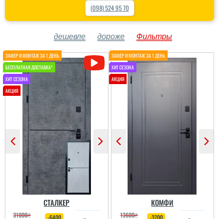
(098) 524 95 70
дешевле
дороже
Фильтры
СТАЛКЕР
КОМФИ
31000
₴
13600
₴
-6400
-3700