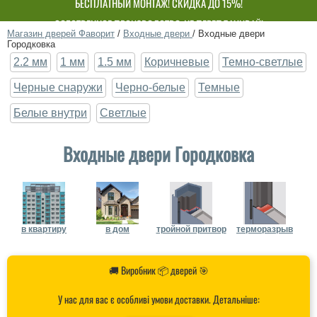
БЕСПЛАТНЫЙ МОНТАЖ! СКИДКА ДО 15%!
СОБСТВЕННОЕ ПРОИЗВОДСТВО-НЕ ПЕРЕПЛАЧИВАЙ!
Магазин дверей Фаворит
/
Входные двери
/
Входные двери
Городковка
2.2 мм
1 мм
1.5 мм
Коричневые
Темно-светлые
Черные снаружи
Черно-белые
Темные
Белые внутри
Светлые
Входные двери Городковка
в квартиру
в дом
тройной притвор
терморазрыв
🚚 Виробник 📦 дверей 🎯
У нас для вас є особливі умови доставки. Детальніше: