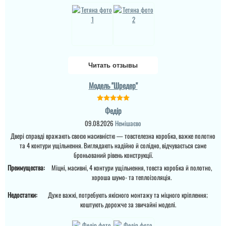
Читать отзывы
Модель "Шредер"
Федір
09.08.2026
Немішаєво
Двері справді вражають своєю масивністю — товстелезна коробка, важке полотно
та 4 контури ущільнення. Виглядають надійно й солідно, відчувається саме
броньований рівень конструкції.
Преимущества:
Міцні, масивні, 4 контури ущільнення, товста коробка й полотно,
хороша шумо- та теплоізоляція.
Недостатки:
Дуже важкі, потребують якісного монтажу та міцного кріплення;
коштують дорожче за звичайні моделі.
Руслана