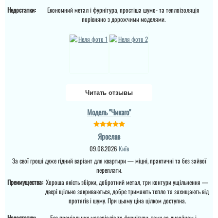
Недостатки:
Економний метал і фурнітура, простіша шумо- та теплоізоляція
порівняно з дорожчими моделями.
Денис
Просто шикарне
виконання данних
дверей , нічого більше
додати. Якість та вид
покриття ви можете самі
побачите а масивне
Читать отзывы
полотно і короб , то
відпадають всі питання
Модель "Чикаго"
які двері повинні бути в
будинок....
Ярослав
09.08.2026
Київ
За свої гроші дуже гідний варіант для квартири — міцні, практичні та без зайвої
переплати.
Преимущества:
Хороша якість збірки, добротний метал, три контури ущільнення —
двері щільно закриваються, добре тримають тепло та захищають від
протягів і шуму. При цьому ціна цілком доступна.
Недостатки:
Без преміальних матеріалів та фурнітури, тому за дизайном і