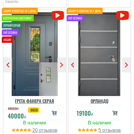
панель
Іван
До самих дверей, а
також швидкості і якості
встановлення питань
Наталія
нема. Але замірник так
розповів про заміну
дверей, що ми з
Устанавливали дверь в
чоловіком не зрозуміли,
подъезде после пожара.
що демонтують не
Все отлично! от замеров
тільки зовнішні двері, а
до установки, 2 дня. Все
й внутрішні...
понравилось. Качество
дверей отличное. Свою
функцию выполняют....
читати всі відгуки
ГРЕТА ФАНЕРА СЕРАЯ
ОРЛАНДО
48650
₴
читати всі відгуки
-8650
19100
₴
40000
₴
20
5