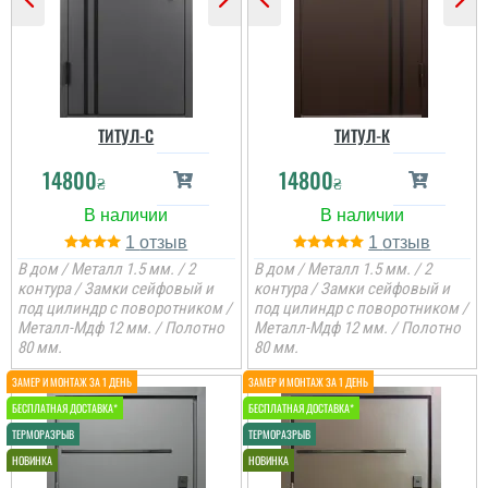
ТИТУЛ-C
ТИТУЛ-К
14800
14800
₴
₴
1
1
В дом / Металл 1.5 мм. / 2
В дом / Металл 1.5 мм. / 2
контура / Замки сейфовый и
контура / Замки сейфовый и
под цилиндр с поворотником /
под цилиндр с поворотником /
Металл-Мдф 12 мм. / Полотно
Металл-Мдф 12 мм. / Полотно
80 мм.
80 мм.