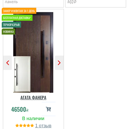
панель
МДФ
Аліна
Стільки передивились
варіантів вуличних
дверей різних
виробників і саме цей
виробник нам зайшов
більше по ціні та якості,
отримували товар новою
поштою. все приїхало
вчано та ціле. Двері ну
просто тов...
АГАТА ФАНЕРА
46500
₴
Анжела
1