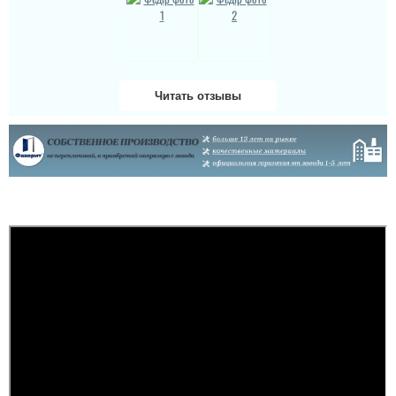
Дякую за таку пораду по
дверях і за самі двері.
Ну якість просто клас,
двері просто клас, я
Читать отзывы
приємно здивована.
Дякую...