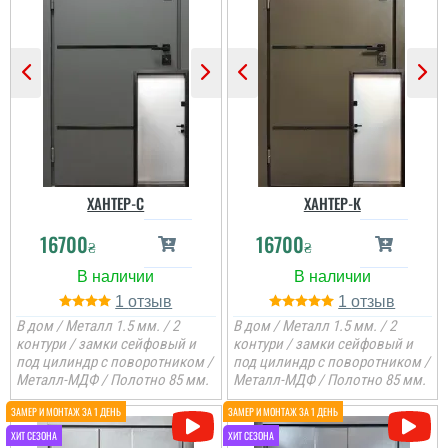
ХАНТЕР-С
ХАНТЕР-К
16700
16700
₴
₴
1
1
В дом / Металл 1.5 мм. / 2
В дом / Металл 1.5 мм. / 2
контури / замки сейфовый и
контури / замки сейфовый и
под цилиндр с поворотником /
под цилиндр с поворотником /
Металл-МДФ / Полотно 85 мм.
Металл-МДФ / Полотно 85 мм.