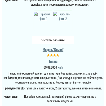
шумоізоляцією поступаються дорожчим моделям.
Читать отзывы
Міла
Модель "Кемел"
Вітаю! Замовляли тут
вхідні двері в будинок і
Ірина
Тетяна
квартиру.Залишились
дууууже задоволені і
09.08.2026
Київ
якістю дверей,і
сервісом,і
Непоганий економний варіант для квартири: без зайвих переплат, але з усім
клієнтоорієнтовністю,і
необхідним для повсякденного використання. Два контури ущільнення забезпечують
Замовляли троє дверей
вартістю! ВСЕ НА
в будинок. Двоє глухі і
нормальне прилягання полотна та базову тепло- і шумоізоляцію.
ВИЩОМУ РІВНІ ! Бажаю
одне зі склопакетом цієї
процвітання компанії
Преимущества:
Доступна ціна, практичність, 2 контури ущільнення, сучасний вигляд.
моделі.
,мо...
Недостатки:
Простіша комплектація та менший рівень захисту порівняно з
читати всі відгуки
дорожчими моделями.