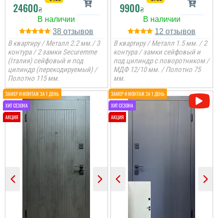
24600
9900
₴
₴
38
12
В квартиру / Металл 2.2 мм./ 3
В квартиру / Металл 1.5 мм. / 2
контура / 2 замки Securemme
контура / замки сейфовый и
(Італия) сейфовый и под
под цилиндр с поворотником /
цилиндр (перекодируемый) /
МДФ 12/10 мм. / Полотно 75
Полотно 115 мм.
мм.