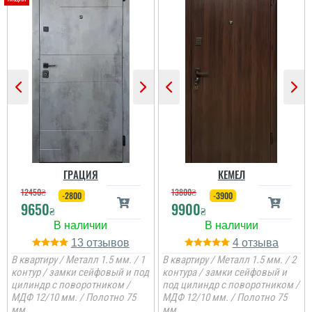
Іван
Тетяна
Двері непогані ц
Якісні, гарні двері.
сподобались,
Професійний монтаж.
встановили швидко, все
Чудова робота
заробили і зробили як
менеджерів у допомозі
хотіли
вибору. Дуже дякую!
ГРАЦИЯ
КЕМЕЛ
читати всі відгуки
читати всі відгуки
12450
₴
13800
₴
-2800
-3900
9650
9900
₴
₴
13
4
В квартиру / Металл 1.5 мм. / 1
В квартиру / Металл 1.5 мм. / 2
контур / замки сейфовый и под
контура / замки сейфовый и
цилиндр с поворотником /
под цилиндр с поворотником /
МДФ 12/10 мм. / Полотно 75
МДФ 12/10 мм. / Полотно 75
мм.
мм.