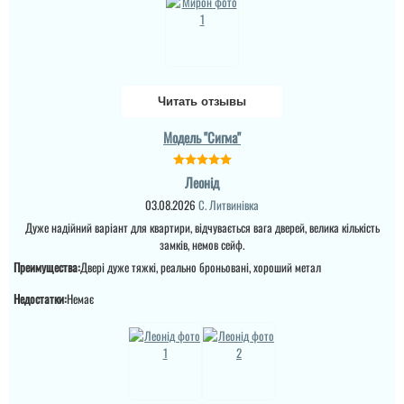
ремонт закін...
що винуватий
перевізник, хоч...
читати всі відгуки
читати всі відгуки
Читать отзывы
Модель "Сигма"
Леонід
03.08.2026
С. Литвинівка
Дуже надійний варіант для квартири, відчувається вага дверей, велика кількість
замків, немов сейф.
Преимущества:
Двері дуже тяжкі, реально броньовані, хороший метал
Недостатки:
Немає