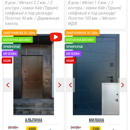
В дом / Металл 2.2 мм. / 3
В дом / Метал 1.5 мм. / 3
контура / замки Kale (Турция)
контура / замки Kale (Турция)
сейфовый и под цилиндр/
сейфовый и под цилиндр/
Полотно 90 мм. / Деревянная
Полотно 105 мм. / Металл-
панель
МДФ
Анжела
3-4 дні і двері вже були
встановлені, причому
так акуратно все
зробили, що в середині
не потрібно робити
відкосів. Фото нище
додаю....
читати всі відгуки
АЛЬПИНА
МИЛАНА
36100
₴
34100
₴
-4900
-3300