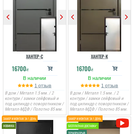
ХАНТЕР-С
ХАНТЕР-К
16700
16700
₴
₴
1
1
В дом / Металл 1.5 мм. / 2
В дом / Металл 1.5 мм. / 2
контури / замки сейфовый и
контури / замки сейфовый и
под цилиндр с поворотником /
под цилиндр с поворотником /
Металл-МДФ / Полотно 85 мм.
Металл-МДФ / Полотно 85 мм.