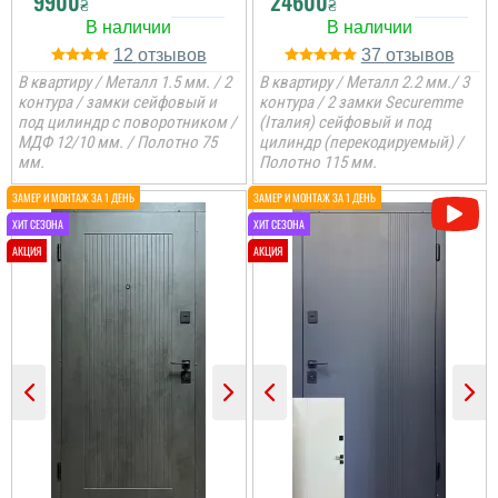
9900
24600
₴
₴
12
37
В квартиру / Металл 1.5 мм. / 2
В квартиру / Металл 2.2 мм./ 3
контура / замки сейфовый и
контура / 2 замки Securemme
под цилиндр с поворотником /
(Італия) сейфовый и под
МДФ 12/10 мм. / Полотно 75
цилиндр (перекодируемый) /
мм.
Полотно 115 мм.