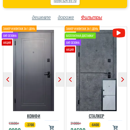
(098) 524 95 70
дешевле
дороже
Фильтры
КОМФИ
СТАЛКЕР
13600
₴
31000
₴
-3700
-6400