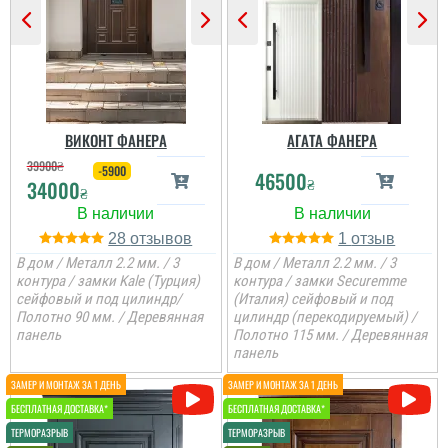
ціна, мені потрібно були
закрить два проєми і
мене все влаштувало....
читати всі відгуки
ВИКОНТ ФАНЕРА
АГАТА ФАНЕРА
39900
₴
-5900
46500
₴
34000
₴
28
1
В дом / Металл 2.2 мм. / 3
В дом / Металл 2.2 мм. / 3
контура / замки Kale (Турция)
контура / замки Securemme
сейфовый и под цилиндр/
(Италия) сейфовый и под
Полотно 90 мм. / Деревянная
цилиндр (перекодируемый) /
панель
Полотно 115 мм. / Деревянная
панель