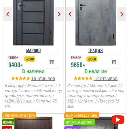
Гена
Двері недорогі та мають
Ірина
два контури ущільнення,
один та ручка, для хоз.
приміщень чи котелень
те, що потрібно
Сподобалось дуже, що
Двері дуже
чекати не потрібно було
сподобались, дякую за
і встановили за декілька
все від заміру до
днів, двері самі по собі
установки.
непогані.
МАРОКО
ГРАЦИЯ
11900
₴
12450
₴
-2500
-2800
9400
9650
₴
₴
18
12
В квартиру / Металл 1.5 мм. / 1
В квартиру / Металл 1.5 мм. / 1
контур / замки сейфовый и под
контур / замки сейфовый и под
цилиндр с поворотником /
цилиндр с поворотником /
МДФ 12/10 мм. / Полотно 75
МДФ 12/10 мм. / Полотно 75
мм.
мм.