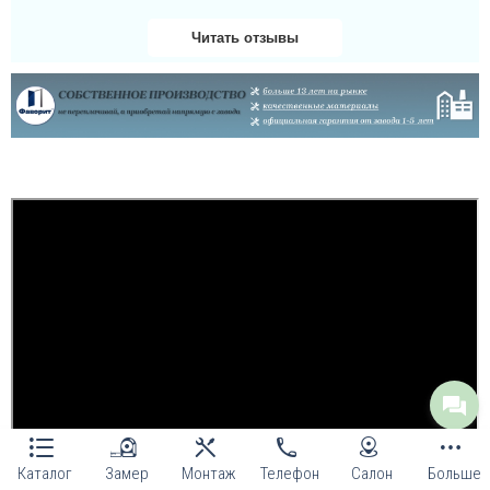
Читать отзывы
Даша
Велике дякую за двері
та за установку чим
скоріше, дуже гарно
здивована і радію
придбанню таких якісних
броньованих дверей!...
Каталог
Замер
Монтаж
Телефон
Салон
Больше