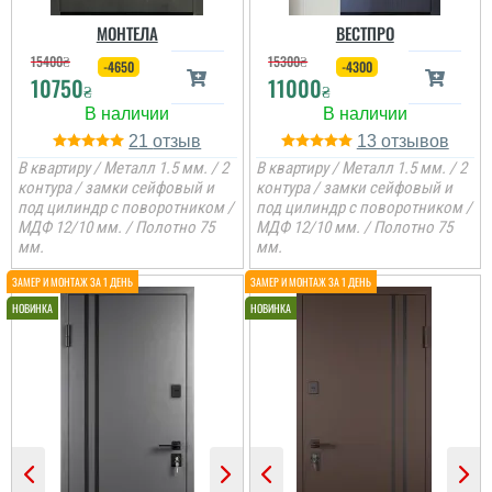
МОНТЕЛА
ВЕСТПРО
15400
₴
15300
₴
-4650
-4300
10750
11000
₴
₴
21
13
В квартиру / Металл 1.5 мм. / 2
В квартиру / Металл 1.5 мм. / 2
контура / замки сейфовый и
контура / замки сейфовый и
под цилиндр с поворотником /
под цилиндр с поворотником /
МДФ 12/10 мм. / Полотно 75
МДФ 12/10 мм. / Полотно 75
мм.
мм.