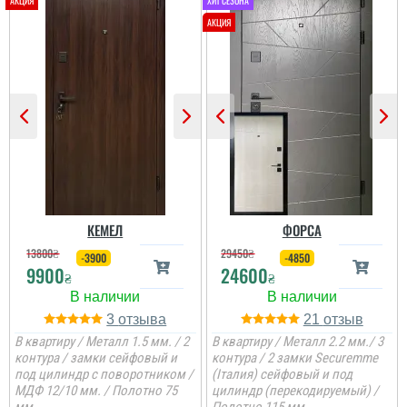
Олег
Сподобався конструктив
та наповненням. Тут ж
стеродур+мінвата і
фольгоізол ну і
терморозрив. Хлопці
установщик професійні
...
читати всі відгуки
КЕМЕЛ
ФОРСА
13800
₴
29450
₴
-3900
-4850
9900
24600
₴
₴
3
21
В квартиру / Металл 1.5 мм. / 2
В квартиру / Металл 2.2 мм./ 3
контура / замки сейфовый и
контура / 2 замки Securemme
под цилиндр с поворотником /
(Італия) сейфовый и под
МДФ 12/10 мм. / Полотно 75
цилиндр (перекодируемый) /