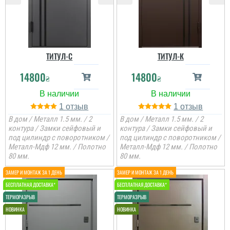
ТИТУЛ-C
ТИТУЛ-К
14800
14800
₴
₴
1
1
В дом / Металл 1.5 мм. / 2
В дом / Металл 1.5 мм. / 2
контура / Замки сейфовый и
контура / Замки сейфовый и
под цилиндр с поворотником /
под цилиндр с поворотником /
Металл-Мдф 12 мм. / Полотно
Металл-Мдф 12 мм. / Полотно
80 мм.
80 мм.