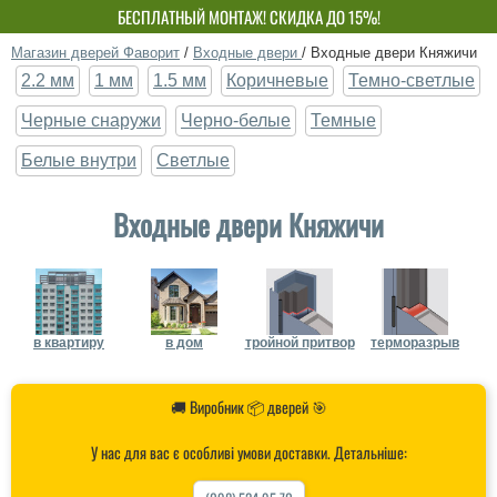
БЕСПЛАТНЫЙ МОНТАЖ! СКИДКА ДО 15%!
СОБСТВЕННОЕ ПРОИЗВОДСТВО-НЕ ПЕРЕПЛАЧИВАЙ!
Магазин дверей Фаворит
/
Входные двери
/
Входные двери Княжичи
2.2 мм
1 мм
1.5 мм
Коричневые
Темно-светлые
Черные снаружи
Черно-белые
Темные
Белые внутри
Светлые
Входные двери Княжичи
в квартиру
в дом
тройной притвор
терморазрыв
🚚 Виробник 📦 дверей 🎯
У нас для вас є особливі умови доставки. Детальніше: