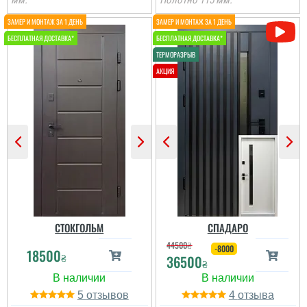
мм.
Полотно 115 мм.
Іван
Ростік
Класний дизайн,надійне
В магазині дуже великий
дерев'яне покриття,
вибір і дуже
хороші замки і метал,
сподобалась дана
гарно утеплені, дякую за
модель. Встановили
допомогу у виборі
швидко через три дні
дверей, все дуже
після замовлення....
надійно....
читати всі відгуки
читати всі відгуки
СТОКГОЛЬМ
СПАДАРО
44500
₴
-8000
18500
₴
36500
₴
5
4