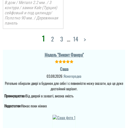
В дом / Металл 2.2 мм. / 3
контура / замки Kale (Турция)
сейфовый и под цилиндр/
Полотно 90 мм. / Деревянная
панель
1
Саша
2
3
...
14
>
Ретельно обирали двері
Модель "Виконт Фанера"
в будинок для себе і с
певненістю можу
сказати, що це дуже
Саша
достойний варіант.
03.08.2026
Ясногородка
Ретельно обирали двері в будинок для себе і с певненістю можу сказати, що це дуже
читати всі відгуки
достойний варіант.
Преимущества:
Від дверей в захваті, висока якість
Недостатки:
Немає поки ніяких