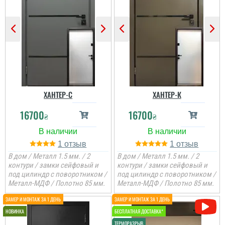
ХАНТЕР-С
ХАНТЕР-К
16700
16700
₴
₴
1
1
В дом / Металл 1.5 мм. / 2
В дом / Металл 1.5 мм. / 2
контури / замки сейфовый и
контури / замки сейфовый и
под цилиндр с поворотником /
под цилиндр с поворотником /
Металл-МДФ / Полотно 85 мм.
Металл-МДФ / Полотно 85 мм.