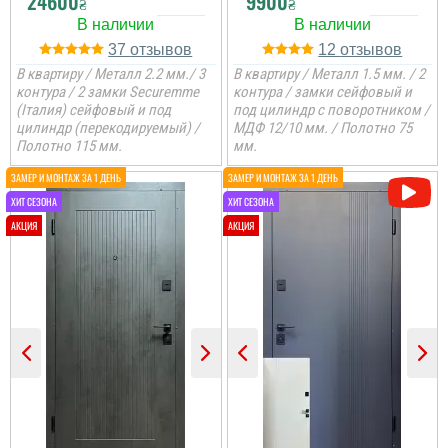
24600
9900
₴
₴
37
12
В квартиру / Металл 2.2 мм./ 3
В квартиру / Металл 1.5 мм. / 2
контура / 2 замки Securemme
контура / замки сейфовый и
(Італия) сейфовый и под
под цилиндр с поворотником /
цилиндр (перекодируемый) /
МДФ 12/10 мм. / Полотно 75
Полотно 115 мм.
мм.