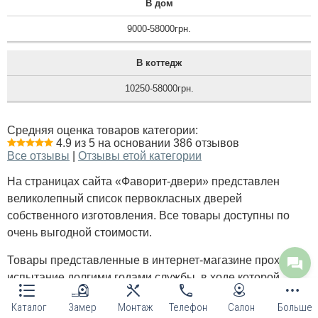
В дом
9000-58000грн.
В коттедж
10250-58000грн.
Средняя оценка товаров категории:
4.9 из 5 на основании 386 отзывов
Все отзывы
|
Отзывы етой категории
На страницах сайта «Фаворит-двери» представлен
великолепный список первокласных дверей
собственного изготовления. Все товары доступны по
очень выгодной стоимости.
Товары представленные в интернет-магазине проходят
испытание долгими годами службы, в ходе которой
подтверждают характеристики и способность защитить
Каталог
Замер
Монтаж
Телефон
Салон
Больше
коттедж или квартиру, не только от