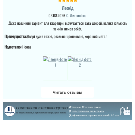
полотно і короб , то
Леонід
відпадають всі питання
які двері повинні бути в
03.08.2026
С. Литвинівка
будинок....
Дуже надійний варіант для квартири, відчувається вага дверей, велика кількість
замків, немов сейф.
Преимущества:
Двері дуже тяжкі, реально броньовані, хороший метал
Недостатки:
Немає
Читать отзывы
Міла
Вітаю! Замовляли тут
вхідні двері в будинок і