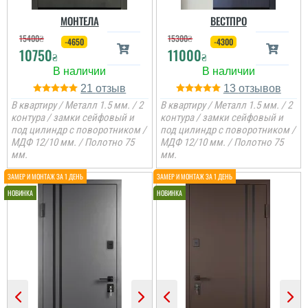
МОНТЕЛА
ВЕСТПРО
15400
₴
15300
₴
-4650
-4300
10750
11000
₴
₴
21
13
В квартиру / Металл 1.5 мм. / 2
В квартиру / Металл 1.5 мм. / 2
контура / замки сейфовый и
контура / замки сейфовый и
под цилиндр с поворотником /
под цилиндр с поворотником /
МДФ 12/10 мм. / Полотно 75
МДФ 12/10 мм. / Полотно 75
мм.
мм.