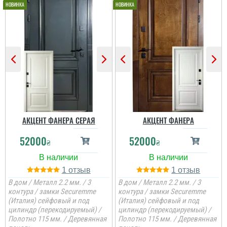
АКЦЕНТ ФАНЕРА СЕРАЯ
АКЦЕНТ ФАНЕРА
52000
52000
₴
₴
1
1
В дом / Металл 2.2 мм. / 3
В дом / Металл 2.2 мм. / 3
контура / замки Securemme
контура / замки Securemme
(Италия) сейфовый и под
(Италия) сейфовый и под
цилиндр (перекодируемый) /
цилиндр (перекодируемый) /
Аліна
Полотно 115 мм. / Деревянная
Полотно 115 мм. / Деревянная