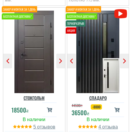
мм.
Полотно 115 мм.
Іван
Ростік
Класний дизайн,надійне
В магазині дуже великий
дерев'яне покриття,
вибір і дуже
хороші замки і метал,
сподобалась дана
гарно утеплені, дякую за
модель. Встановили
допомогу у виборі
швидко через три дні
дверей, все дуже
після замовлення....
надійно....
читати всі відгуки
читати всі відгуки
СТОКГОЛЬМ
СПАДАРО
44500
₴
-8000
18500
₴
36500
₴
5
4