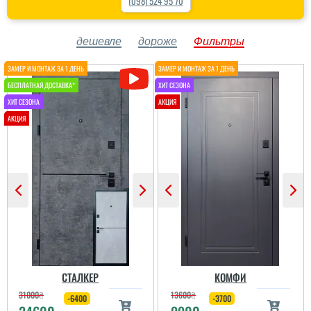
(098) 524 95 70
дешевле
дороже
Фильтры
СТАЛКЕР
КОМФИ
31000
₴
13600
₴
-6400
-3700