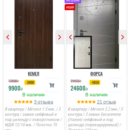
Олег
Сподобався конструктив
та наповненням. Тут ж
стеродур+мінвата і
фольгоізол ну і
терморозрив. Хлопці
установщик професійні
...
читати всі відгуки
КЕМЕЛ
ФОРСА
13800
₴
29450
₴
-3900
-4850
9900
24600
₴
₴
3
21
В квартиру / Металл 1.5 мм. / 2
В квартиру / Металл 2.2 мм./ 3
контура / замки сейфовый и
контура / 2 замки Securemme
под цилиндр с поворотником /
(Італия) сейфовый и под
МДФ 12/10 мм. / Полотно 75
цилиндр (перекодируемый) /