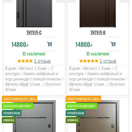
ТИТУЛ-C
ТИТУЛ-К
14800
14800
₴
₴
1
1
В дом / Металл 1.5 мм. / 2
В дом / Металл 1.5 мм. / 2
контура / Замки сейфовый и
контура / Замки сейфовый и
под цилиндр с поворотником /
под цилиндр с поворотником /
Металл-Мдф 12 мм. / Полотно
Металл-Мдф 12 мм. / Полотно
80 мм.
80 мм.