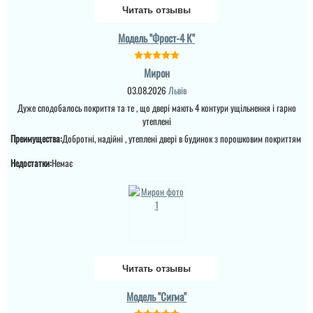
Читать отзывы
Ціна не мала, але якщо
Модель "Фрост-4 К"
подивитись хто може
виконати таке якісне
покриття на ринку , то у
вас відпадуть всі
Мирон
питання по ціні та самих
характеристик дверей.
03.08.2026
Львів
Це просто двері вогонь
Дуже сподобалось покриття та те , що двері мають 4 контури ущільнення і гарно
як зовні, так і в серед...
утеплені
Преимущества:
Добротні, надійні , утеплені двері в будинок з порошковим покриттям
Недостатки:
Немає
Денис
Просто шикарне
виконання данних
Читать отзывы
дверей , нічого більше
додати. Якість та вид
Модель "Сигма"
покриття ви можете самі
побачите а масивне