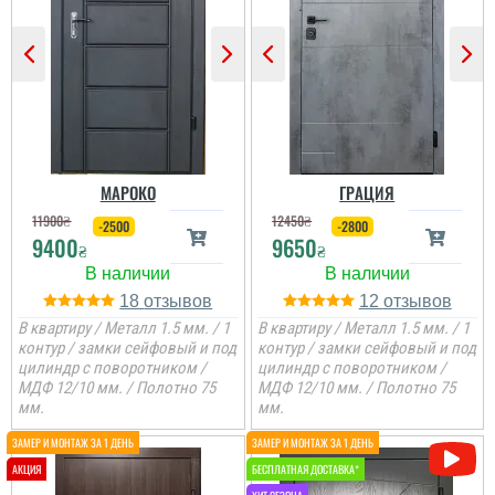
Гена
Двері недорогі та мають
Ірина
два контури ущільнення,
один та ручка, для хоз.
приміщень чи котелень
те, що потрібно
Сподобалось дуже, що
Двері дуже
чекати не потрібно було
сподобались, дякую за
і встановили за декілька
все від заміру до
днів, двері самі по собі
установки.
непогані.
МАРОКО
ГРАЦИЯ
11900
₴
12450
₴
-2500
-2800
9400
9650
₴
₴
18
12
В квартиру / Металл 1.5 мм. / 1
В квартиру / Металл 1.5 мм. / 1
контур / замки сейфовый и под
контур / замки сейфовый и под
цилиндр с поворотником /
цилиндр с поворотником /
МДФ 12/10 мм. / Полотно 75
МДФ 12/10 мм. / Полотно 75
мм.
мм.