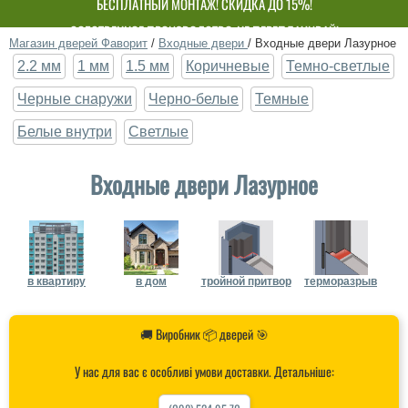
БЕСПЛАТНЫЙ МОНТАЖ! СКИДКА ДО 15%!
СОБСТВЕННОЕ ПРОИЗВОДСТВО-НЕ ПЕРЕПЛАЧИВАЙ!
Магазин дверей Фаворит
/
Входные двери
/
Входные двери Лазурное
2.2 мм
1 мм
1.5 мм
Коричневые
Темно-светлые
Черные снаружи
Черно-белые
Темные
Белые внутри
Светлые
Входные двери Лазурное
в квартиру
в дом
тройной притвор
терморазрыв
🚚 Виробник 📦 дверей 🎯
У нас для вас є особливі умови доставки. Детальніше: