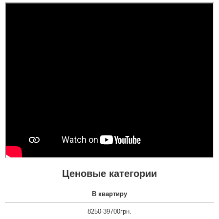
квартиру.Залишились
дууууже задоволені і
якістю дверей,і
сервісом,і
клієнтоорієнтовністю,і
вартістю! ВСЕ НА
ВИЩОМУ РІВНІ ! Бажаю
процвітання компанії
,мо...
читати всі відгуки
Ценовые категории
В квартиру
8250-39700грн.