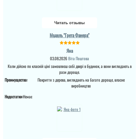
Анжела
Руслана
Читать отзывы
3-4 дні і двері вже були
встановлені, причому
Модель "Грета Фанера"
так акуратно все
зробили, що в середині
Дякую за таку пораду по
не потрібно робити
дверях і за самі двері.
відкосів. Фото нище
Ну якість просто клас,
Яна
додаю....
двері просто клас, я
03.08.2026
Віта Поштова
приємно здивована.
Дякую...
Коли дійсно по класній ціні замовляєш собі двері в будинок, а вони виглядають в
читати всі відгуки
рази дороще.
Преимущества:
Покриття з дерева, виглядають на багато дороще, власне
виробництво
Недостатки:
Немає
Леонід