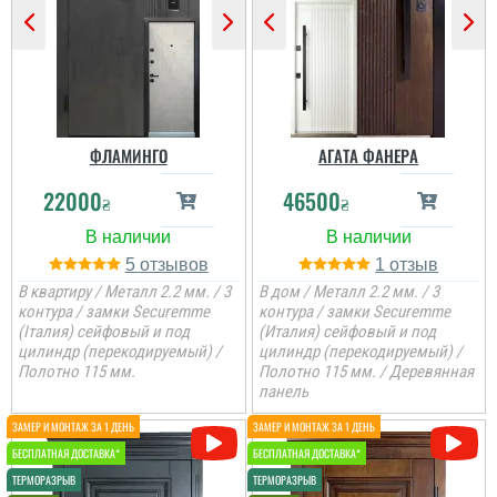
Непоганий варінт, дуже
сподобався в своїй ціні і
є в наявності, та хороша
ціна, мені потрібно були
закрить два проєми і
мене все влаштувало....
ФЛАМИНГО
АГАТА ФАНЕРА
читати всі відгуки
22000
46500
₴
₴
5
1
В квартиру / Металл 2.2 мм. / 3
В дом / Металл 2.2 мм. / 3
контура / замки Securemme
контура / замки Securemme
(Італия) сейфовый и под
(Италия) сейфовый и под
цилиндр (перекодируемый) /
цилиндр (перекодируемый) /
Полотно 115 мм.
Полотно 115 мм. / Деревянная
панель