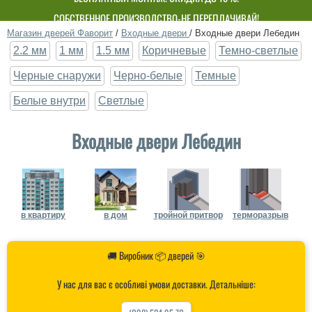
БЕСПЛАТНЫЙ МОНТАЖ! СКИДКА ДО 15%!
СОБСТВЕННОЕ ПРОИЗВОДСТВО-НЕ ПЕРЕПЛАЧИВАЙ!
Магазин дверей Фаворит
/
Входные двери
/
Входные двери Лебедин
2.2 мм
1 мм
1.5 мм
Коричневые
Темно-светлые
Черные снаружи
Черно-белые
Темные
Белые внутри
Светлые
Входные двери Лебедин
в квартиру
в дом
тройной притвор
терморазрыв
🚚 Виробник 📦 дверей 🎯
У нас для вас є особливі умови доставки. Детальніше: