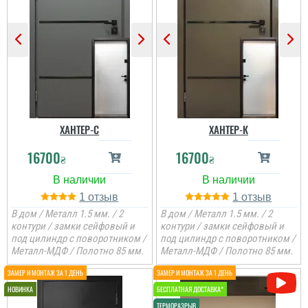
ХАНТЕР-С
ХАНТЕР-К
16700
16700
₴
₴
1
1
В дом / Металл 1.5 мм. / 2
В дом / Металл 1.5 мм. / 2
контури / замки сейфовый и
контури / замки сейфовый и
под цилиндр с поворотником /
под цилиндр с поворотником /
Металл-МДФ / Полотно 85 мм.
Металл-МДФ / Полотно 85 мм.