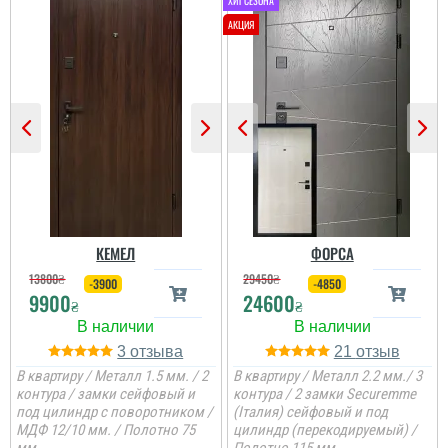
Олег
Сподобався конструктив
та наповненням. Тут ж
стеродур+мінвата і
фольгоізол ну і
терморозрив. Хлопці
установщик професійні
...
читати всі відгуки
КЕМЕЛ
ФОРСА
13800
₴
29450
₴
-3900
-4850
9900
24600
₴
₴
3
21
В квартиру / Металл 1.5 мм. / 2
В квартиру / Металл 2.2 мм./ 3
контура / замки сейфовый и
контура / 2 замки Securemme
под цилиндр с поворотником /
(Італия) сейфовый и под
МДФ 12/10 мм. / Полотно 75
цилиндр (перекодируемый) /