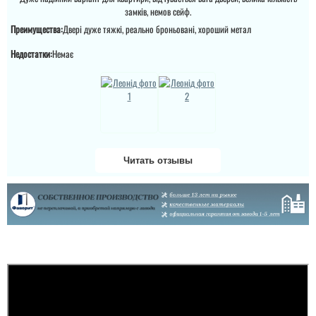
замків, немов сейф.
Преимущества:
Двері дуже тяжкі, реально броньовані, хороший метал
Недостатки:
Немає
Руслана
Читать отзывы
Дякую за таку пораду по
дверях і за самі двері.
Ну якість просто клас,
Денис
двері просто клас, я
приємно здивована.
Дякую...
Просто шикарне
виконання данних
дверей , нічого більше
додати. Якість та вид
покриття ви можете самі
побачите а масивне