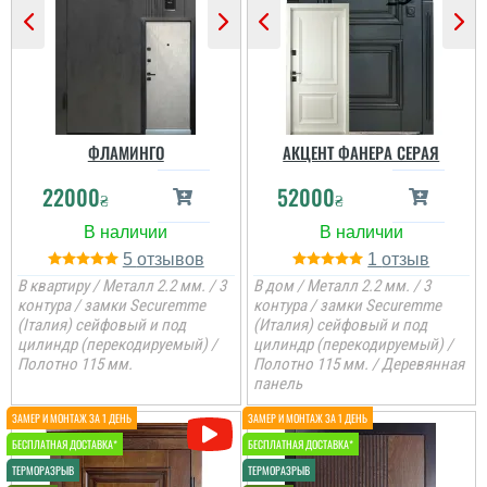
ціна, мені потрібно були
закрить два проєми і
мене все влаштувало....
читати всі відгуки
ФЛАМИНГО
АКЦЕНТ ФАНЕРА СЕРАЯ
22000
52000
₴
₴
5
1
В квартиру / Металл 2.2 мм. / 3
В дом / Металл 2.2 мм. / 3
контура / замки Securemme
контура / замки Securemme
(Італия) сейфовый и под
(Италия) сейфовый и под
цилиндр (перекодируемый) /
цилиндр (перекодируемый) /
Полотно 115 мм.
Полотно 115 мм. / Деревянная
панель