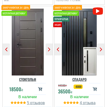
мм.
Полотно 115 мм.
Іван
Ростік
Класний дизайн,надійне
В магазині дуже великий
дерев'яне покриття,
вибір і дуже
хороші замки і метал,
сподобалась дана
гарно утеплені, дякую за
модель. Встановили
допомогу у виборі
швидко через три дні
дверей, все дуже
після замовлення....
надійно....
читати всі відгуки
читати всі відгуки
СТОКГОЛЬМ
СПАДАРО
44500
₴
-8000
18500
₴
36500
₴
5
4