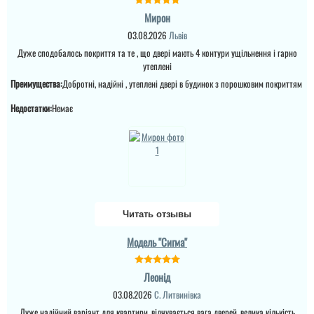
Мирон
03.08.2026
Львів
Дуже сподобалось покриття та те , що двері мають 4 контури ущільнення і гарно
утеплені
Анжела
Преимущества:
Добротні, надійні , утеплені двері в будинок з порошковим покриттям
3-4 дні і двері вже були
Недостатки:
Немає
встановлені, причому
так акуратно все
зробили, що в середині
не потрібно робити
відкосів. Фото нище
додаю....
читати всі відгуки
Читать отзывы
Модель "Сигма"
Леонід
03.08.2026
С. Литвинівка
Дуже надійний варіант для квартири, відчувається вага дверей, велика кількість