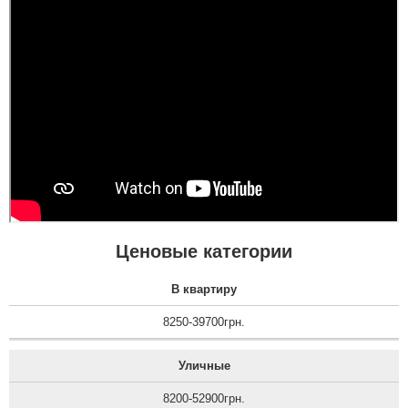
полотно і короб , то
відпадають всі питання
які двері повинні бути в
будинок....
Ценовые категории
В квартиру
8250-39700грн.
Уличные
8200-52900грн.