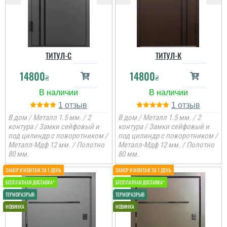
ТИТУЛ-C
ТИТУЛ-К
14800
14800
₴
₴
1
1
В дом / Металл 1.5 мм. / 2
В дом / Металл 1.5 мм. / 2
контура / Замки сейфовый и
контура / Замки сейфовый и
под цилиндр с поворотником /
под цилиндр с поворотником /
Металл-Мдф 12 мм. / Полотно
Металл-Мдф 12 мм. / Полотно
80 мм.
80 мм.