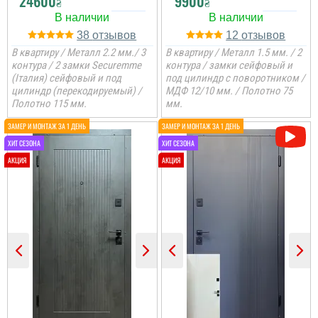
24600
9900
₴
₴
38
12
В квартиру / Металл 2.2 мм./ 3
В квартиру / Металл 1.5 мм. / 2
контура / 2 замки Securemme
контура / замки сейфовый и
(Італия) сейфовый и под
под цилиндр с поворотником /
цилиндр (перекодируемый) /
МДФ 12/10 мм. / Полотно 75
Полотно 115 мм.
мм.