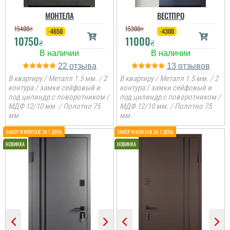
МОНТЕЛА
ВЕСТПРО
15400
₴
15300
₴
-4650
-4300
10750
11000
₴
₴
22
13
В квартиру / Металл 1.5 мм. / 2
В квартиру / Металл 1.5 мм. / 2
контура / замки сейфовый и
контура / замки сейфовый и
под цилиндр с поворотником /
под цилиндр с поворотником /
МДФ 12/10 мм. / Полотно 75
МДФ 12/10 мм. / Полотно 75
мм.
мм.