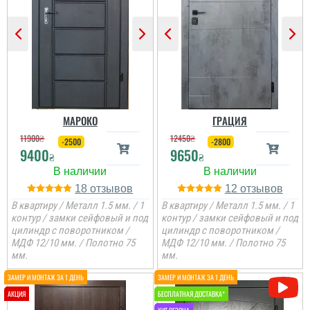
Гена
Двері недорогі та мають
Ірина
два контури ущільнення,
один та ручка, для хоз.
приміщень чи котелень
те, що потрібно
Сподобалось дуже, що
Двері дуже
чекати не потрібно було
сподобались, дякую за
і встановили за декілька
все від заміру до
днів, двері самі по собі
установки.
непогані.
МАРОКО
ГРАЦИЯ
11900
₴
12450
₴
-2500
-2800
9400
9650
₴
₴
18
12
В квартиру / Металл 1.5 мм. / 1
В квартиру / Металл 1.5 мм. / 1
контур / замки сейфовый и под
контур / замки сейфовый и под
цилиндр с поворотником /
цилиндр с поворотником /
МДФ 12/10 мм. / Полотно 75
МДФ 12/10 мм. / Полотно 75
мм.
мм.