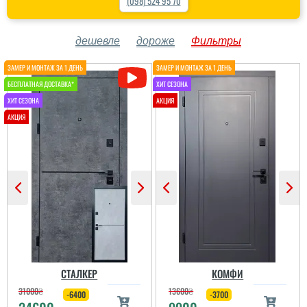
(098) 524 95 70
дешевле
дороже
Фильтры
СТАЛКЕР
КОМФИ
31000
₴
13600
₴
-6400
-3700