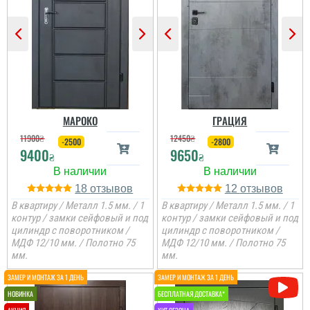
Гена
Двері недорогі та мають
Ірина
два контури ущільнення,
один та ручка, для хоз.
приміщень чи котелень
те, що потрібно
Сподобалось дуже, що
Двері дуже
чекати не потрібно було
сподобались, дякую за
і встановили за декілька
все від заміру до
днів, двері самі по собі
установки.
непогані.
МАРОКО
ГРАЦИЯ
11900
₴
12450
₴
-2500
-2800
9400
9650
₴
₴
18
12
В квартиру / Металл 1.5 мм. / 1
В квартиру / Металл 1.5 мм. / 1
контур / замки сейфовый и под
контур / замки сейфовый и под
цилиндр с поворотником /
цилиндр с поворотником /
МДФ 12/10 мм. / Полотно 75
МДФ 12/10 мм. / Полотно 75
мм.
мм.