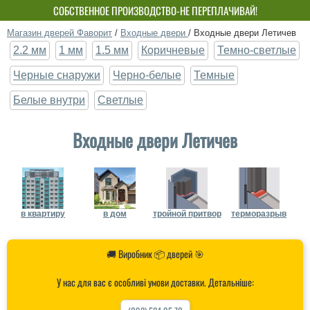
СОБСТВЕННОЕ ПРОИЗВОДСТВО-НЕ ПЕРЕПЛАЧИВАЙ!
Магазин дверей Фаворит
/
Входные двери
/
Входные двери Летичев
2.2 мм
1 мм
1.5 мм
Коричневые
Темно-светлые
Черные снаружи
Черно-белые
Темные
Белые внутри
Светлые
Входные двери Летичев
в квартиру
в дом
тройной притвор
терморазрыв
🚚 Виробник 📦 дверей 🎯
У нас для вас є особливі умови доставки. Детальніше: