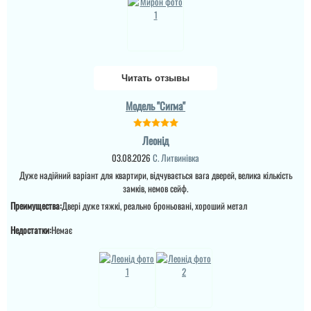
без протягів. Ремонт
що винуватий
закінчився в літку 2025.
перевізник, хоч...
Зима 2025-2026 рік - іней
на замках внутрі дома (
читати всі відгуки
ремонт закін...
Читать отзывы
читати всі відгуки
Модель "Сигма"
Леонід
03.08.2026
С. Литвинівка
Дуже надійний варіант для квартири, відчувається вага дверей, велика кількість
замків, немов сейф.
Преимущества:
Двері дуже тяжкі, реально броньовані, хороший метал
Недостатки:
Немає