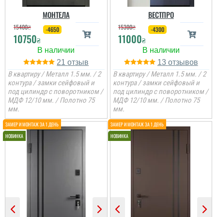
МОНТЕЛА
ВЕСТПРО
15400
₴
15300
₴
-4650
-4300
10750
11000
₴
₴
21
13
В квартиру / Металл 1.5 мм. / 2
В квартиру / Металл 1.5 мм. / 2
контура / замки сейфовый и
контура / замки сейфовый и
под цилиндр с поворотником /
под цилиндр с поворотником /
МДФ 12/10 мм. / Полотно 75
МДФ 12/10 мм. / Полотно 75
мм.
мм.