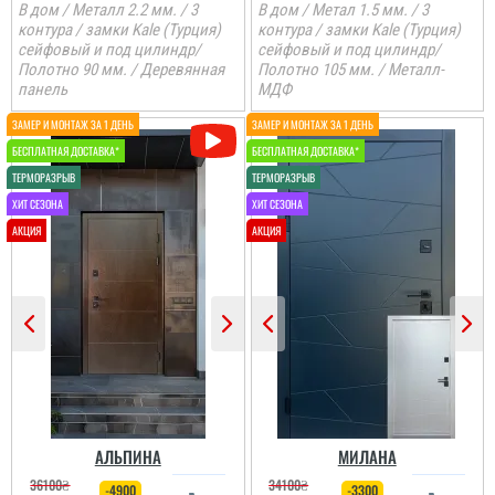
В дом / Металл 2.2 мм. / 3
В дом / Метал 1.5 мм. / 3
контура / замки Kale (Турция)
контура / замки Kale (Турция)
сейфовый и под цилиндр/
сейфовый и под цилиндр/
Анжела
Полотно 90 мм. / Деревянная
Полотно 105 мм. / Металл-
панель
МДФ
3-4 дні і двері вже були
встановлені, причому
так акуратно все
зробили, що в середині
не потрібно робити
відкосів. Фото нище
додаю....
читати всі відгуки
АЛЬПИНА
МИЛАНА
36100
₴
34100
₴
-4900
-3300