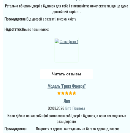
полотно і короб , то
Ретельно обирали двері в будинок для себе і с певненістю можу сказати, що це дуже
відпадають всі питання
достойний варіант.
які двері повинні бути в
будинок....
Преимущества:
Від дверей в захваті, висока якість
Недостатки:
Немає поки ніяких
Читать отзывы
Модель "Грета Фанера"
Яна
03.08.2026
Віта Поштова
Коли дійсно по класній ціні замовляєш собі двері в будинок, а вони виглядають в
Міла
рази дороще.
Вітаю! Замовляли тут
Преимущества:
Покриття з дерева, виглядають на багато дороще, власне
вхідні двері в будинок і
Ірина