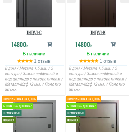
ТИТУЛ-C
ТИТУЛ-К
14800
14800
₴
₴
1
1
В дом / Металл 1.5 мм. / 2
В дом / Металл 1.5 мм. / 2
контура / Замки сейфовый и
контура / Замки сейфовый и
под цилиндр с поворотником /
под цилиндр с поворотником /
Металл-Мдф 12 мм. / Полотно
Металл-Мдф 12 мм. / Полотно
80 мм.
80 мм.