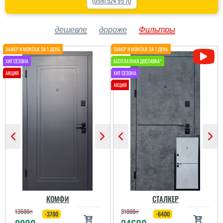
(098) 524 95 70
дешевле
дороже
Фильтры
КОМФИ
СТАЛКЕР
13600
₴
31000
₴
-3700
-6400