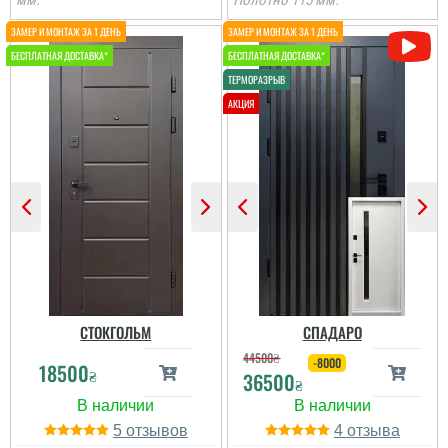
мм.
Полотно 115 мм.
Іван
Ростік
Класний дизайн,надійне
В магазині дуже великий
дерев'яне покриття,
вибір і дуже
хороші замки і метал,
сподобалась дана
гарно утеплені, дякую за
модель. Встановили
допомогу у виборі
швидко через три дні
дверей, все дуже
після замовлення....
надійно....
читати всі відгуки
читати всі відгуки
СТОКГОЛЬМ
СПАДАРО
44500
₴
-8000
18500
₴
36500
₴
5
4