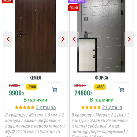
Олег
Сподобався конструктив
та наповненням. Тут ж
стеродур+мінвата і
фольгоізол ну і
терморозрив. Хлопці
установщик професійні
...
читати всі відгуки
КЕМЕЛ
ФОРСА
13800
₴
29450
₴
-3900
-4850
9900
24600
₴
₴
3
21
В квартиру / Металл 1.5 мм. / 2
В квартиру / Металл 2.2 мм./ 3
контура / замки сейфовый и
контура / 2 замки Securemme
под цилиндр с поворотником /
(Італия) сейфовый и под
МДФ 12/10 мм. / Полотно 75
цилиндр (перекодируемый) /