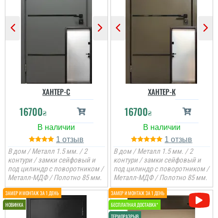
ХАНТЕР-С
ХАНТЕР-К
16700
16700
₴
₴
1
1
В дом / Металл 1.5 мм. / 2
В дом / Металл 1.5 мм. / 2
контури / замки сейфовый и
контури / замки сейфовый и
под цилиндр с поворотником /
под цилиндр с поворотником /
Металл-МДФ / Полотно 85 мм.
Металл-МДФ / Полотно 85 мм.