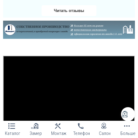
Читать отзывы
Даша
Велике дякую за двері
та за установку чим
скоріше, дуже гарно
здивована і радію
придбанню таких якісних
броньованих дверей!...
Каталог
Замер
Монтаж
Телефон
Салон
Больше