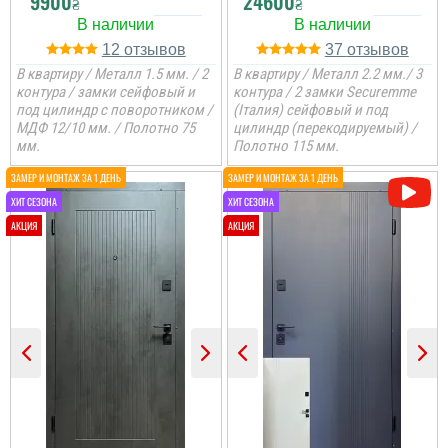
9900
24600
₴
₴
12
37
В квартиру / Металл 1.5 мм. / 2
В квартиру / Металл 2.2 мм./ 3
контура / замки сейфовый и
контура / 2 замки Securemme
под цилиндр с поворотником /
(Італия) сейфовый и под
МДФ 12/10 мм. / Полотно 75
цилиндр (перекодируемый) /
мм.
Полотно 115 мм.