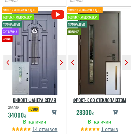
панель
панель
виробник нам зайшов
більше по ціні та якості,
отримували товар новою
поштою. все приїхало
вчано та ціле. Двері ну
Вероніка
просто тов...
Питання поирібно було
вирішувати, так як старі
вдері були
промемерзали. Ці двері
Яна
з усім взимку
справились. Пишемо
відгук тільки зараз ...
Коли дійсно по класній
ціні замовляєш собі
двері в будинок, а вони
читати всі відгуки
виглядають в рази
дороще.
ВИКОНТ ФАНЕРА СЕРАЯ
ФРОСТ-К СО СТЕКЛОПАКЕТОМ
читати всі відгуки
39300
₴
-5300
28300
₴
34000
₴
14
1