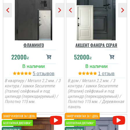
встановили швидко....
є в наявності, та хороша
ціна, мені потрібно були
закрить два проєми і
мене все влаштувало....
читати всі відгуки
ФЛАМИНГО
АКЦЕНТ ФАНЕРА СЕРАЯ
22000
52000
₴
₴
5
1
В квартиру / Металл 2.2 мм. / 3
В дом / Металл 2.2 мм. / 3
контура / замки Securemme
контура / замки Securemme
(Італия) сейфовый и под
(Италия) сейфовый и под
цилиндр (перекодируемый) /
цилиндр (перекодируемый) /
Полотно 115 мм.
Полотно 115 мм. / Деревянная
панель