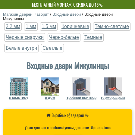
БЕСПЛАТНЫЙ МОНТАЖ! СКИДКА ДО 15%!
СОБСТВЕННОЕ ПРОИЗВОДСТВО-НЕ ПЕРЕПЛАЧИВАЙ!
Магазин дверей Фаворит
/
Входные двери
/
Входные двери
Микулинцы
2.2 мм
1 мм
1.5 мм
Коричневые
Темно-светлые
Черные снаружи
Черно-белые
Темные
Белые внутри
Светлые
Входные двери Микулинцы
в квартиру
в дом
тройной притвор
терморазрыв
🚚 Виробник 📦 дверей 🎯
У нас для вас є особливі умови доставки. Детальніше: