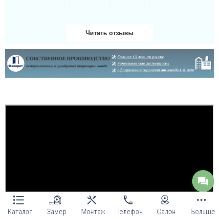
Читать отзывы
Даша
Велике дякую за двері
та за установку чим
скоріше, дуже гарно
здивована і радію
придбанню таких якісних
броньованих дверей!...
Каталог
Замер
Монтаж
Телефон
Салон
Больше