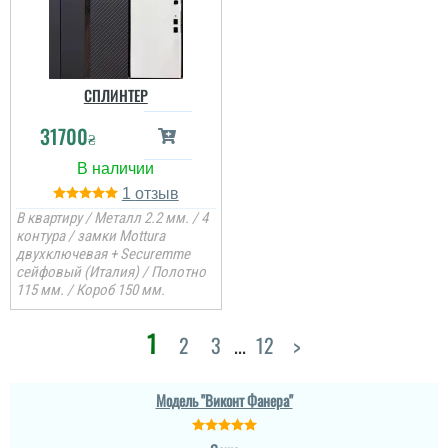
СПЛИНТЕР
31700
₴
1
Міла
В квартиру / Металл 2.2 мм. / 4
Вітаю! Замовляли тут
контура / замки Mottura
вхідні двері в будинок і
двухключевая + Securemme
квартиру.Залишились
дууууже задоволені і
сейфовый (Италия) / Полотно
якістю дверей,і
115 мм. / Короб 150 мм.
сервісом,і
клієнтоорієнтовністю,і
вартістю! ВСЕ НА
1
Денис
2
3
...
12
>
ВИЩОМУ РІВНІ ! Бажаю
процвітання компанії
,мо...
Просто шикарне
виконання данних
Модель "Виконт Фанера"
читати всі відгуки
дверей , нічого більше
додати. Якість та вид
покриття ви можете самі