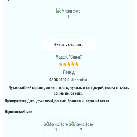
Зима 2025-2026 рік - іней
виправити брак, (в
на замках внутрі дома (
моєму варіанті сказали
ремонт закін...
що винуватий
перевізник, хоч...
читати всі відгуки
читати всі відгуки
Читать отзывы
Модель "Сигма"
Леонід
03.08.2026
С. Литвинівка
Дуже надійний варіант для квартири, відчувається вага дверей, велика кількість
замків, немов сейф.
Преимущества:
Двері дуже тяжкі, реально броньовані, хороший метал
Недостатки:
Немає