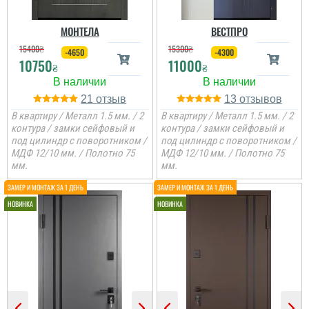
МОНТЕЛА
ВЕСТПРО
15400
₴
15300
₴
-4650
-4300
10750
11000
₴
₴
21
13
В квартиру / Металл 1.5 мм. / 2
В квартиру / Металл 1.5 мм. / 2
контура / замки сейфовый и
контура / замки сейфовый и
под цилиндр с поворотником /
под цилиндр с поворотником /
МДФ 12/10 мм. / Полотно 75
МДФ 12/10 мм. / Полотно 75
мм.
мм.