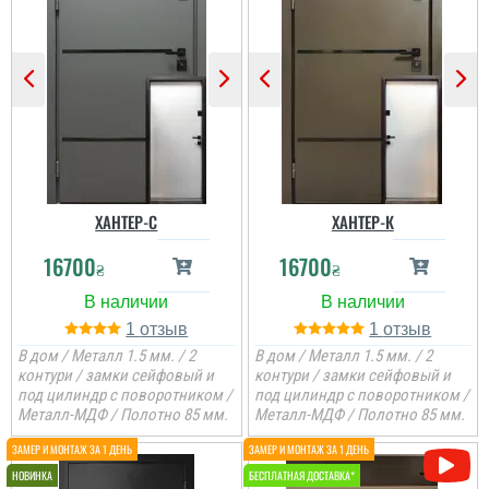
ХАНТЕР-С
ХАНТЕР-К
16700
16700
₴
₴
1
1
В дом / Металл 1.5 мм. / 2
В дом / Металл 1.5 мм. / 2
контури / замки сейфовый и
контури / замки сейфовый и
под цилиндр с поворотником /
под цилиндр с поворотником /
Металл-МДФ / Полотно 85 мм.
Металл-МДФ / Полотно 85 мм.