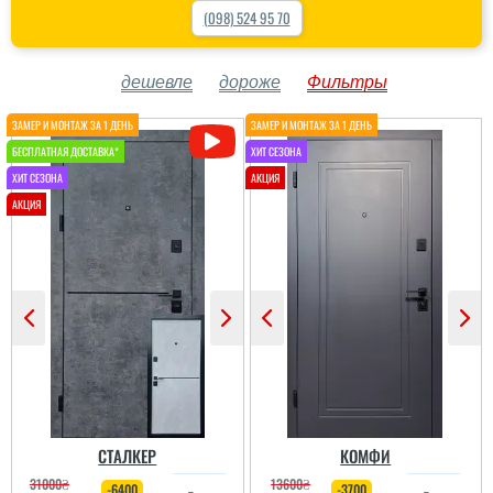
(098) 524 95 70
дешевле
дороже
Фильтры
СТАЛКЕР
КОМФИ
31000
₴
13600
₴
-6400
-3700