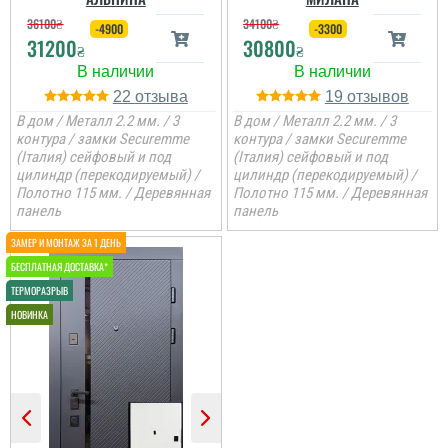
36100
₴
34100
₴
-4900
-3300
31200
30800
₴
₴
22
19
В дом / Металл 2.2 мм. / 3
В дом / Металл 2.2 мм. / 3
контура / замки Securemme
контура / замки Securemme
(Італия) сейфовый и под
(Італия) сейфовый и под
Анжела
цилиндр (перекодируемый) /
цилиндр (перекодируемый) /
Полотно 115 мм. / Деревянная
Полотно 115 мм. / Деревянная
панель
панель
3-4 дні і двері вже були
встановлені, причому
так акуратно все
зробили, що в середині
не потрібно робити
відкосів. Фото нище
додаю....
читати всі відгуки