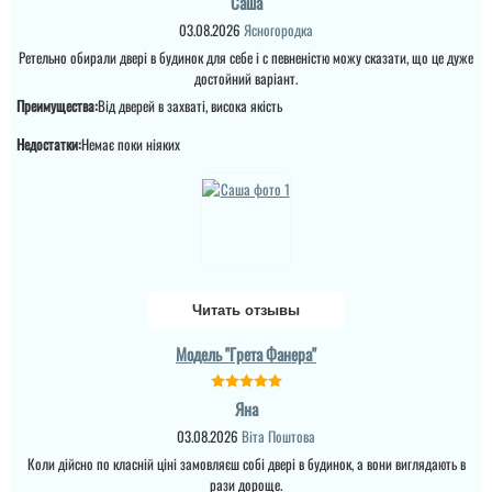
Саша
побачите а масивне
полотно і короб , то
03.08.2026
Ясногородка
відпадають всі питання
Ретельно обирали двері в будинок для себе і с певненістю можу сказати, що це дуже
які двері повинні бути в
будинок....
достойний варіант.
Преимущества:
Від дверей в захваті, висока якість
Недостатки:
Немає поки ніяких
Читать отзывы
Модель "Грета Фанера"
Яна
03.08.2026
Віта Поштова
Ірина
Коли дійсно по класній ціні замовляєш собі двері в будинок, а вони виглядають в
рази дороще.