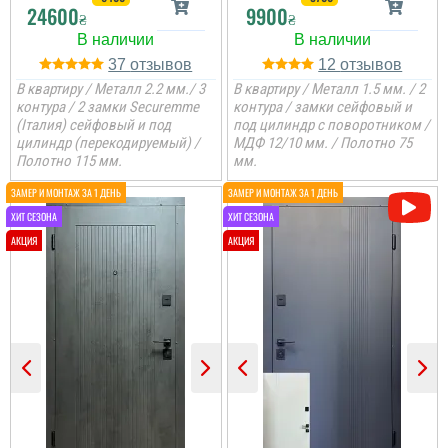
24600
9900
₴
₴
37
12
В квартиру / Металл 2.2 мм./ 3
В квартиру / Металл 1.5 мм. / 2
контура / 2 замки Securemme
контура / замки сейфовый и
(Італия) сейфовый и под
под цилиндр с поворотником /
цилиндр (перекодируемый) /
МДФ 12/10 мм. / Полотно 75
Полотно 115 мм.
мм.