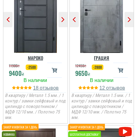
Гена
Двері недорогі та мають
Ірина
два контури ущільнення,
один та ручка, для хоз.
приміщень чи котелень
те, що потрібно
Сподобалось дуже, що
Двері дуже
чекати не потрібно було
сподобались, дякую за
і встановили за декілька
все від заміру до
днів, двері самі по собі
установки.
непогані.
МАРОКО
ГРАЦИЯ
11900
₴
12450
₴
-2500
-2800
9400
9650
₴
₴
18
12
В квартиру / Металл 1.5 мм. / 1
В квартиру / Металл 1.5 мм. / 1
контур / замки сейфовый и под
контур / замки сейфовый и под
цилиндр с поворотником /
цилиндр с поворотником /
МДФ 12/10 мм. / Полотно 75
МДФ 12/10 мм. / Полотно 75
мм.
мм.