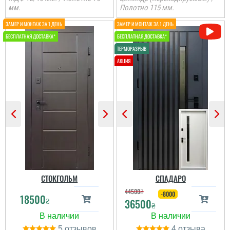
мм.
Полотно 115 мм.
Іван
Ростік
Класний дизайн,надійне
В магазині дуже великий
дерев'яне покриття,
вибір і дуже
хороші замки і метал,
сподобалась дана
гарно утеплені, дякую за
модель. Встановили
допомогу у виборі
швидко через три дні
дверей, все дуже
після замовлення....
надійно....
читати всі відгуки
читати всі відгуки
СТОКГОЛЬМ
СПАДАРО
44500
₴
-8000
18500
₴
36500
₴
5
4