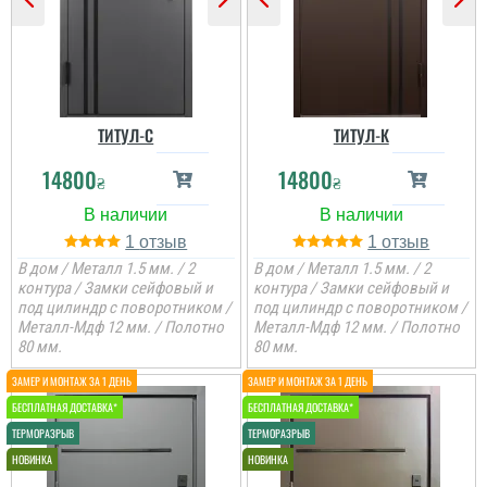
ТИТУЛ-C
ТИТУЛ-К
14800
14800
₴
₴
1
1
В дом / Металл 1.5 мм. / 2
В дом / Металл 1.5 мм. / 2
контура / Замки сейфовый и
контура / Замки сейфовый и
под цилиндр с поворотником /
под цилиндр с поворотником /
Металл-Мдф 12 мм. / Полотно
Металл-Мдф 12 мм. / Полотно
80 мм.
80 мм.