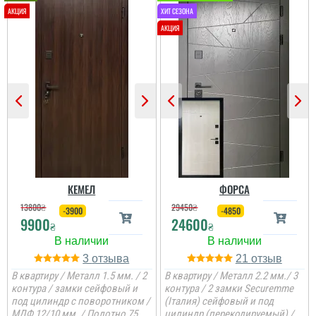
Олег
Сподобався конструктив
та наповненням. Тут ж
стеродур+мінвата і
фольгоізол ну і
терморозрив. Хлопці
установщик професійні
...
читати всі відгуки
КЕМЕЛ
ФОРСА
13800
₴
29450
₴
-3900
-4850
9900
24600
₴
₴
3
21
В квартиру / Металл 1.5 мм. / 2
В квартиру / Металл 2.2 мм./ 3
контура / замки сейфовый и
контура / 2 замки Securemme
под цилиндр с поворотником /
(Італия) сейфовый и под
МДФ 12/10 мм. / Полотно 75
цилиндр (перекодируемый) /