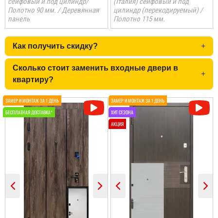
сейфовый и под цилиндр/
(Італия) сейфовый и под
Полотно 90 мм. / Деревянная
цилиндр (перекодируемый) /
панель
Полотно 115 мм.
Коля
Как получить скидку?
+
Не переплачуєш
посереднику і купуєш
Сколько стоит заменить входные двери в
+
двері напряму у
квартиру?
виробника, тому якщо
цінуєте свої кошти і вам
потрібні двері, то вам
сюди. ...
Анатолій
Потрібно було троє
дверей, в будинок, в
літню кухню і в сарай,