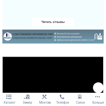
Даша
Читать отзывы
Велике дякую за двері
та за установку чим
скоріше, дуже гарно
здивована і радію
придбанню таких якісних
броньованих дверей!...
Каталог
Замер
Монтаж
Телефон
Салон
Больше