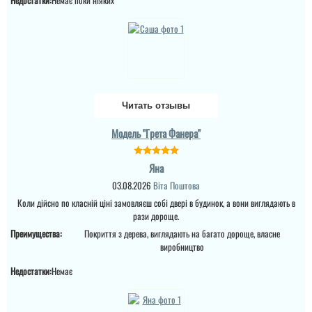
Недостатки:
Немає поки ніяких
перевізник, хоч...
Тетяна
читати всі відгуки
Купували у 2024 році 2
двері. Все хорошо,
діставили,встановили. В
домі був ремонт, тепло ,
без протягів. Ремонт
закінчився в літку 2025.
Зима 2025-2026 рік - іней
Читать отзывы
на замках внутрі дома (
ремонт закін...
Модель "Грета Фанера"
читати всі відгуки
Яна
03.08.2026
Віта Поштова
Коли дійсно по класній ціні замовляєш собі двері в будинок, а вони виглядають в
рази дороще.
Преимущества:
Покриття з дерева, виглядають на багато дороще, власне
виробництво
Недостатки:
Немає