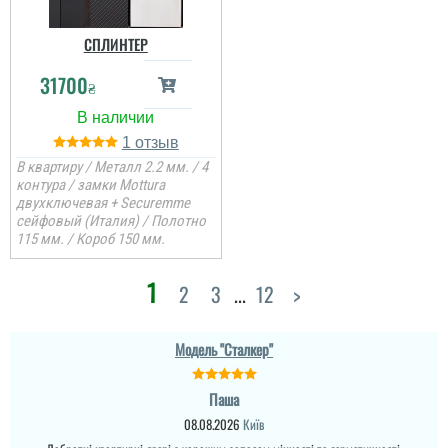
СПЛИНТЕР
31700
₴
1
В квартиру / Металл 2.2 мм. / 4
контура / замки Mottura
двухключевая + Securemme
Міла
сейфовый (Италия) / Полотно
Вітаю! Замовляли тут
115 мм. / Короб 150 мм.
вхідні двері в будинок і
квартиру.Залишились
дууууже задоволені і
1
Денис
2
3
...
12
>
якістю дверей,і
сервісом,і
клієнтоорієнтовністю,і
Просто шикарне
вартістю! ВСЕ НА
виконання данних
Модель "Сталкер"
ВИЩОМУ РІВНІ ! Бажаю
дверей , нічого більше
процвітання компанії
додати. Якість та вид
,мо...
покриття ви можете самі
Паша
побачите а масивне
читати всі відгуки
полотно і короб , то
08.08.2026
Київ
відпадають всі питання