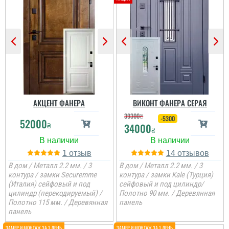
АКЦЕНТ ФАНЕРА
ВИКОНТ ФАНЕРА СЕРАЯ
39300
₴
-5300
52000
₴
34000
₴
1
14
В дом / Металл 2.2 мм. / 3
В дом / Металл 2.2 мм. / 3
контура / замки Securemme
контура / замки Kale (Турция)
(Италия) сейфовый и под
сейфовый и под цилиндр/
цилиндр (перекодируемый) /
Полотно 90 мм. / Деревянная
Аліна
Полотно 115 мм. / Деревянная
панель
панель
Стільки передивились
варіантів вуличних