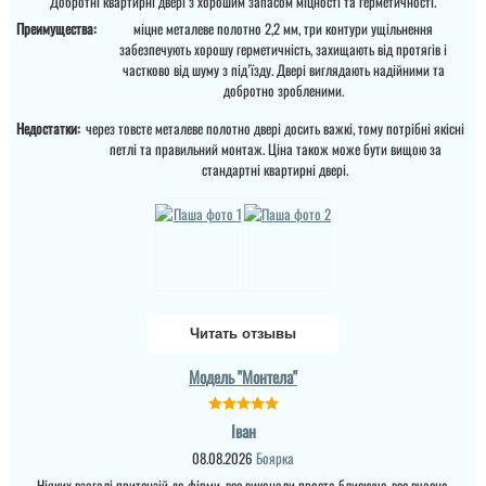
Добротні квартирні двері з хорошим запасом міцності та герметичності.
які двері повинні бути в
будинок....
Преимущества:
міцне металеве полотно 2,2 мм, три контури ущільнення
забезпечують хорошу герметичність, захищають від протягів і
частково від шуму з під’їзду. Двері виглядають надійними та
добротно зробленими.
Недостатки:
через товсте металеве полотно двері досить важкі, тому потрібні якісні
петлі та правильний монтаж. Ціна також може бути вищою за
стандартні квартирні двері.
Читать отзывы
Модель "Монтела"
Іван
Руслана
Ірина
08.08.2026
Боярка
Ніяких взагалі притензій до фірми, все виконали просто блискуче, все вчасно,