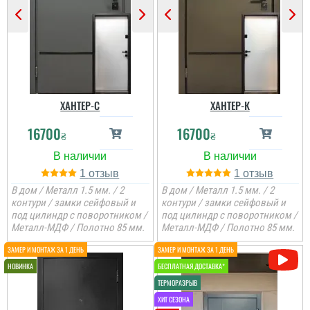
ХАНТЕР-С
ХАНТЕР-К
16700
16700
₴
₴
1
1
В дом / Металл 1.5 мм. / 2
В дом / Металл 1.5 мм. / 2
контури / замки сейфовый и
контури / замки сейфовый и
под цилиндр с поворотником /
под цилиндр с поворотником /
Металл-МДФ / Полотно 85 мм.
Металл-МДФ / Полотно 85 мм.