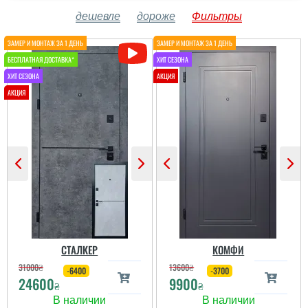
дешевле
дороже
Фильтры
СТАЛКЕР
КОМФИ
31000
₴
13600
₴
-6400
-3700
24600
9900
₴
₴