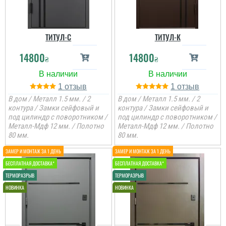
ТИТУЛ-C
ТИТУЛ-К
14800
14800
₴
₴
1
1
В дом / Металл 1.5 мм. / 2
В дом / Металл 1.5 мм. / 2
контура / Замки сейфовый и
контура / Замки сейфовый и
под цилиндр с поворотником /
под цилиндр с поворотником /
Металл-Мдф 12 мм. / Полотно
Металл-Мдф 12 мм. / Полотно
80 мм.
80 мм.