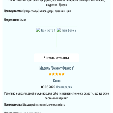
акуратно. Дякую.
Дякую за таку пораду по
дверях і за самі двері.
Замовляли троє дверей
Преимущества:
Супер сподобались двері, дизайн і ціна
Ну якість просто клас,
в будинок. Двоє глухі і
двері просто клас, я
одне зі склопакетом цієї
Недостатки:
Немає
приємно здивована.
моделі.
Дякую...
Читать отзывы
Модель "Виконт Фанера"
Андрій
Якщо плануєте
Саша
замовляти перевізником,
то всі проблеми з
03.08.2026
Ясногородка
дверям лягають на вас,
Ретельно обирали двері в будинок для себе і с певненістю можу сказати, що це дуже
виробник в
телефонному режимі
достойний варіант.
підкаже що робити як
Преимущества:
Від дверей в захваті, висока якість
виправити брак, (в
моєму варіанті сказали
що винуватий