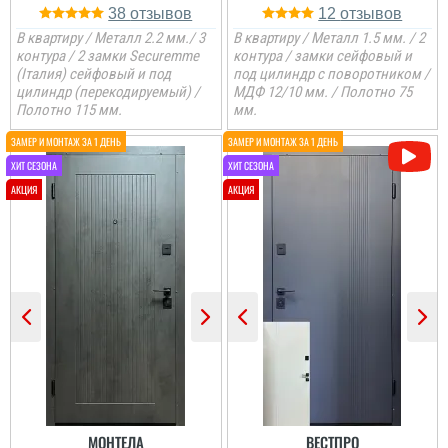
38
12
В квартиру / Металл 2.2 мм./ 3
В квартиру / Металл 1.5 мм. / 2
контура / 2 замки Securemme
контура / замки сейфовый и
(Італия) сейфовый и под
под цилиндр с поворотником /
цилиндр (перекодируемый) /
МДФ 12/10 мм. / Полотно 75
Полотно 115 мм.
мм.
МОНТЕЛА
ВЕСТПРО