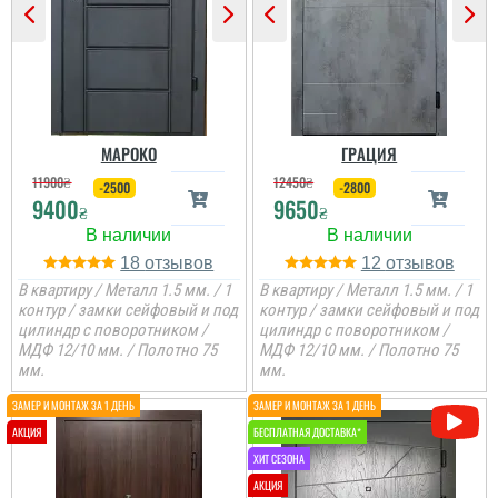
два контури ущільнення,
один та ручка, для хоз.
приміщень чи котелень
те, що потрібно
Сподобалось дуже, що
Двері дуже
чекати не потрібно було
сподобались, дякую за
і встановили за декілька
все від заміру до
днів, двері самі по собі
установки.
непогані.
МАРОКО
ГРАЦИЯ
11900
₴
12450
₴
-2500
-2800
9400
9650
₴
₴
18
12
В квартиру / Металл 1.5 мм. / 1
В квартиру / Металл 1.5 мм. / 1
контур / замки сейфовый и под
контур / замки сейфовый и под
цилиндр с поворотником /
цилиндр с поворотником /
МДФ 12/10 мм. / Полотно 75
МДФ 12/10 мм. / Полотно 75
мм.
мм.