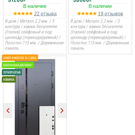
22
19
В дом / Металл 2.2 мм. / 3
В дом / Металл 2.2 мм. / 3
контура / замки Securemme
контура / замки Securemme
(Італия) сейфовый и под
(Італия) сейфовый и под
Анжела
цилиндр (перекодируемый) /
цилиндр (перекодируемый) /
Полотно 115 мм. / Деревянная
Полотно 115 мм. / Деревянная
панель
панель
3-4 дні і двері вже були
встановлені, причому
так акуратно все
зробили, що в середині
не потрібно робити
відкосів. Фото нище
додаю....
читати всі відгуки