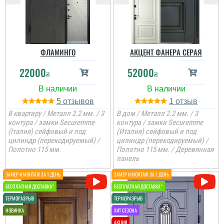
сподобався в своїй ціні і
є в наявності, та хороша
ціна, мені потрібно були
закрить два проєми і
мене все влаштувало....
ФЛАМИНГО
АКЦЕНТ ФАНЕРА СЕРАЯ
читати всі відгуки
22000
52000
₴
₴
5
1
В квартиру / Металл 2.2 мм. / 3
В дом / Металл 2.2 мм. / 3
контура / замки Securemme
контура / замки Securemme
(Італия) сейфовый и под
(Италия) сейфовый и под
цилиндр (перекодируемый) /
цилиндр (перекодируемый) /
Полотно 115 мм.
Полотно 115 мм. / Деревянная
панель