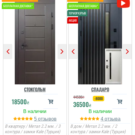
Іван
Ростік
Класний дизайн,надійне
В магазині дуже великий
дерев'яне покриття,
вибір і дуже
хороші замки і метал,
сподобалась дана
гарно утеплені, дякую за
модель. Встановили
допомогу у виборі
швидко через три дні
дверей, все дуже
після замовлення....
надійно....
читати всі відгуки
читати всі відгуки
СТОКГОЛЬМ
СПАДАРО
44500
₴
-8000
18500
₴
36500
₴
5
4
В квартиру / Метал 2.2 мм. / 3
В дом / Метал 2.2 мм. / 2
контура / замки Kale (Турция)
контура / замки Kale (Турция)