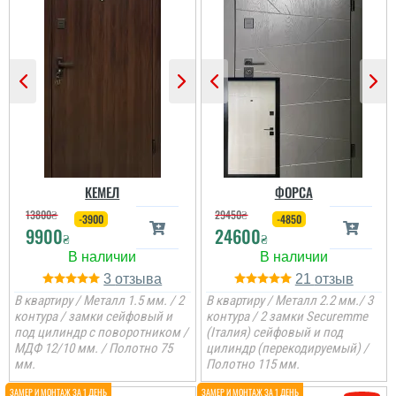
Олег
Сподобався конструктив
та наповненням. Тут ж
стеродур+мінвата і
фольгоізол ну і
терморозрив. Хлопці
установщик професійні
...
читати всі відгуки
КЕМЕЛ
ФОРСА
13800
₴
29450
₴
-3900
-4850
9900
24600
₴
₴
3
21
В квартиру / Металл 1.5 мм. / 2
В квартиру / Металл 2.2 мм./ 3
контура / замки сейфовый и
контура / 2 замки Securemme
под цилиндр с поворотником /
(Італия) сейфовый и под
МДФ 12/10 мм. / Полотно 75
цилиндр (перекодируемый) /
мм.
Полотно 115 мм.