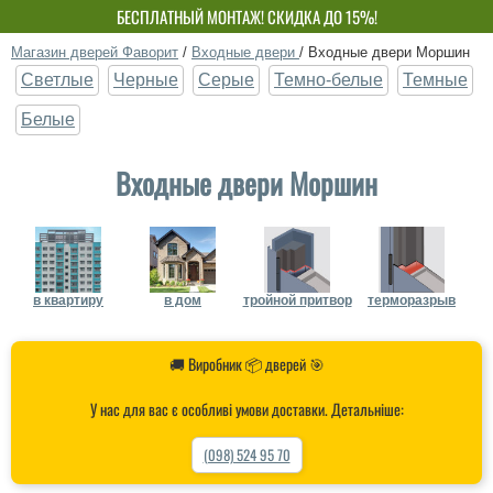
БЕСПЛАТНЫЙ МОНТАЖ! СКИДКА ДО 15%!
СОБСТВЕННОЕ ПРОИЗВОДСТВО-НЕ ПЕРЕПЛАЧИВАЙ!
Магазин дверей Фаворит
/
Входные двери
/
Входные двери Моршин
Светлые
Черные
Серые
Темно-белые
Темные
Белые
Входные двери Моршин
в квартиру
в дом
тройной притвор
терморазрыв
🚚 Виробник 📦 дверей 🎯
У нас для вас є особливі умови доставки. Детальніше:
(098) 524 95 70