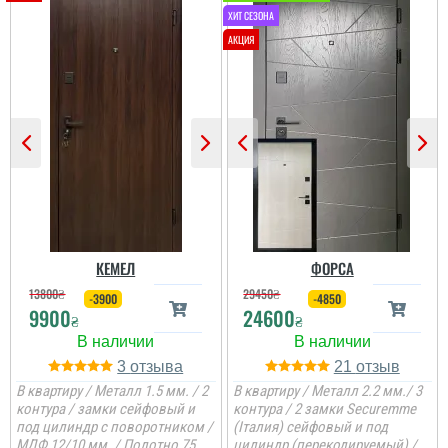
Олег
Сподобався конструктив
та наповненням. Тут ж
стеродур+мінвата і
фольгоізол ну і
терморозрив. Хлопці
установщик професійні
...
читати всі відгуки
КЕМЕЛ
ФОРСА
13800
₴
29450
₴
-3900
-4850
9900
24600
₴
₴
3
21
В квартиру / Металл 1.5 мм. / 2
В квартиру / Металл 2.2 мм./ 3
контура / замки сейфовый и
контура / 2 замки Securemme
под цилиндр с поворотником /
(Італия) сейфовый и под
МДФ 12/10 мм. / Полотно 75
цилиндр (перекодируемый) /