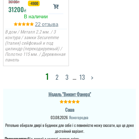
36100
₴
-4900
як зовні, так і в серед...
31200
₴
22
В дом / Металл 2.2 мм. / 3
Денис
контура / замки Securemme
(Італия) сейфовый и под
цилиндр (перекодируемый) /
Просто шикарне
Полотно 115 мм. / Деревянная
виконання данних
панель
дверей , нічого більше
додати. Якість та вид
покриття ви можете самі
1
побачите а масивне
2
3
...
13
>
полотно і короб , то
відпадають всі питання
які двері повинні бути в
будинок....
Модель "Виконт Фанера"
Саша
03.08.2026
Ясногородка
Ретельно обирали двері в будинок для себе і с певненістю можу сказати, що це дуже
достойний варіант.
Преимущества:
Від дверей в захваті, висока якість