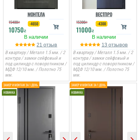
МОНТЕЛА
ВЕСТПРО
15400
₴
15300
₴
-4650
-4300
10750
11000
₴
₴
21
13
В квартиру / Металл 1.5 мм. / 2
В квартиру / Металл 1.5 мм. / 2
контура / замки сейфовый и
контура / замки сейфовый и
под цилиндр с поворотником /
под цилиндр с поворотником /
МДФ 12/10 мм. / Полотно 75
МДФ 12/10 мм. / Полотно 75
мм.
мм.