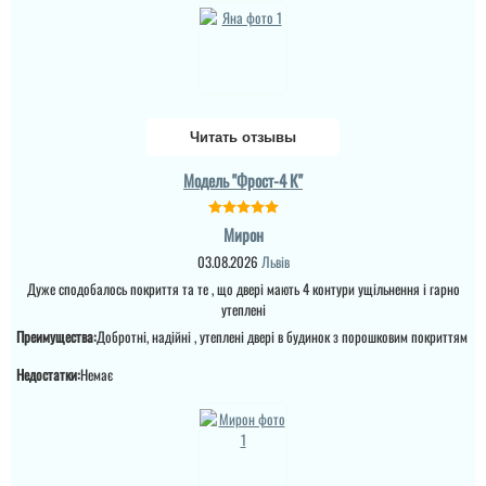
вартістю! ВСЕ НА
ВИЩОМУ РІВНІ ! Бажаю
процвітання компанії
,мо...
читати всі відгуки
Читать отзывы
Модель "Фрост-4 К"
Мирон
03.08.2026
Львів
Дуже сподобалось покриття та те , що двері мають 4 контури ущільнення і гарно
утеплені
Преимущества:
Добротні, надійні , утеплені двері в будинок з порошковим покриттям
Недостатки:
Немає
Руслана
Анжела
Дякую за таку пораду по