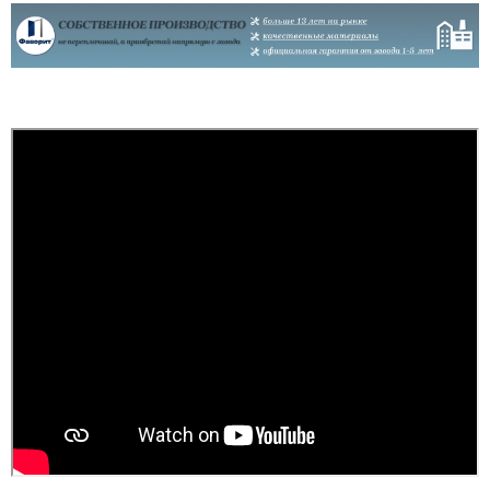
на замках внутрі дома (
ремонт закін...
читати всі відгуки