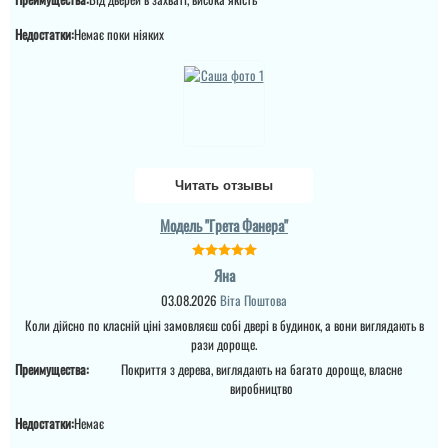
Недостатки:
Немає поки ніяких
Читать отзывы
Модель "Грета Фанера"
Ірина
Яна
03.08.2026
Віта Поштова
Міла
Замовляли троє дверей
Коли дійсно по класній ціні замовляєш собі двері в будинок, а вони виглядають в
в будинок. Двоє глухі і
рази дороще.
Вітаю! Замовляли тут
одне зі склопакетом цієї
вхідні двері в будинок і
моделі.
Преимущества:
Покриття з дерева, виглядають на багато дороще, власне
квартиру.Залишились
виробництво
дууууже задоволені і
якістю дверей,і
сервісом,і
Недостатки:
Немає
клієнтоорієнтовністю,і