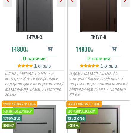
ТИТУЛ-C
ТИТУЛ-К
14800
14800
₴
₴
1
1
В дом / Металл 1.5 мм. / 2
В дом / Металл 1.5 мм. / 2
контура / Замки сейфовый и
контура / Замки сейфовый и
под цилиндр с поворотником /
под цилиндр с поворотником /
Металл-Мдф 12 мм. / Полотно
Металл-Мдф 12 мм. / Полотно
80 мм.
80 мм.