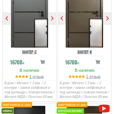
ХАНТЕР-С
ХАНТЕР-К
16700
16700
₴
₴
1
1
В дом / Металл 1.5 мм. / 2
В дом / Металл 1.5 мм. / 2
контури / замки сейфовый и
контури / замки сейфовый и
под цилиндр с поворотником /
под цилиндр с поворотником /
Металл-МДФ / Полотно 85 мм.
Металл-МДФ / Полотно 85 мм.