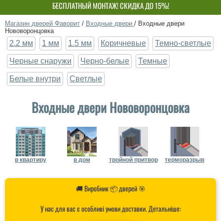
БЕСПЛАТНЫЙ МОНТАЖ! СКИДКА ДО 15%!
СОБСТВЕННОЕ ПРОИЗВОДСТВО-НЕ ПЕРЕПЛАЧИВАЙ!
Магазин дверей Фаворит
/
Входные двери
/
Входные двери
Нововоронцовка
2.2 мм
1 мм
1.5 мм
Коричневые
Темно-светлые
Черные снаружи
Черно-белые
Темные
Белые внутри
Светлые
Входные двери Нововоронцовка
в квартиру
в дом
тройной притвор
терморазрыв
🚚 Виробник 📦 дверей 🎯
У нас для вас є особливі умови доставки. Детальніше: