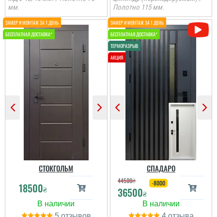
мм.
Полотно 115 мм.
Іван
Ростік
Класний дизайн,надійне
В магазині дуже великий
дерев'яне покриття,
вибір і дуже
хороші замки і метал,
сподобалась дана
гарно утеплені, дякую за
модель. Встановили
допомогу у виборі
швидко через три дні
дверей, все дуже
після замовлення....
надійно....
читати всі відгуки
читати всі відгуки
СТОКГОЛЬМ
СПАДАРО
44500
₴
-8000
18500
₴
36500
₴
5
4