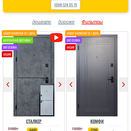
(098) 524 95 70
дешевле
дороже
Фильтры
СТАЛКЕР
КОМФИ
31000
₴
13600
₴
-6400
-3700