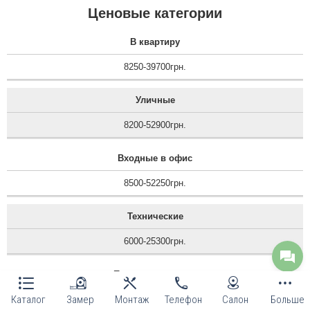
Ценовые категории
В квартиру
8250-39700грн.
Уличные
8200-52900грн.
Входные в офис
8500-52250грн.
Технические
6000-25300грн.
Противопожарные
Каталог
Замер
Монтаж
Телефон
Салон
Больше
12100-14400грн.