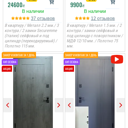
24600
9900
₴
₴
37
12
В квартиру / Металл 2.2 мм./ 3
В квартиру / Металл 1.5 мм. / 2
контура / 2 замки Securemme
контура / замки сейфовый и
(Італия) сейфовый и под
под цилиндр с поворотником /
цилиндр (перекодируемый) /
МДФ 12/10 мм. / Полотно 75
Полотно 115 мм.
мм.