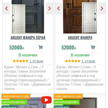
встановили швидко....
є в наявності, та хороша
ціна, мені потрібно були
закрить два проєми і
мене все влаштувало....
читати всі відгуки
АКЦЕНТ ФАНЕРА СЕРАЯ
АКЦЕНТ ФАНЕРА
52000
52000
₴
₴
1
1
В дом / Металл 2.2 мм. / 3
В дом / Металл 2.2 мм. / 3
контура / замки Securemme
контура / замки Securemme
(Италия) сейфовый и под
(Италия) сейфовый и под
цилиндр (перекодируемый) /
цилиндр (перекодируемый) /
Полотно 115 мм. / Деревянная
Полотно 115 мм. / Деревянная
панель
панель