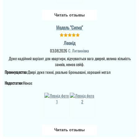
3-4 дні і двері вже були
дверях і за самі двері.
встановлені, причому
Ну якість просто клас,
так акуратно все
двері просто клас, я
Читать отзывы
зробили, що в середині
приємно здивована.
не потрібно робити
Дякую...
відкосів. Фото нище
Модель "Сигма"
додаю....
Леонід
читати всі відгуки
03.08.2026
С. Литвинівка
Дуже надійний варіант для квартири, відчувається вага дверей, велика кількість
замків, немов сейф.
Преимущества:
Двері дуже тяжкі, реально броньовані, хороший метал
Недостатки:
Немає
Тетяна
Купували у 2024 році 2
двері. Все хорошо,
діставили,встановили. В
домі був ремонт, тепло ,
без протягів. Ремонт
Читать отзывы
закінчився в літку 2025.
Зима 2025-2026 рік - іней