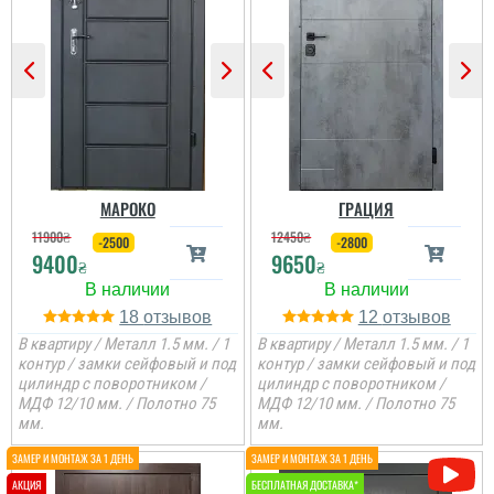
Гена
Двері недорогі та мають
Ірина
два контури ущільнення,
один та ручка, для хоз.
приміщень чи котелень
те, що потрібно
Сподобалось дуже, що
Двері дуже
чекати не потрібно було
сподобались, дякую за
і встановили за декілька
все від заміру до
днів, двері самі по собі
установки.
непогані.
МАРОКО
ГРАЦИЯ
11900
₴
12450
₴
-2500
-2800
9400
9650
₴
₴
18
12
В квартиру / Металл 1.5 мм. / 1
В квартиру / Металл 1.5 мм. / 1
контур / замки сейфовый и под
контур / замки сейфовый и под
цилиндр с поворотником /
цилиндр с поворотником /
МДФ 12/10 мм. / Полотно 75
МДФ 12/10 мм. / Полотно 75
мм.
мм.