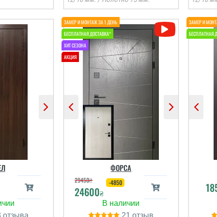
Віктор
Тетяна
м добре,
Претензій до компанії
обались,
немає, але є питання, чи
и, двері
можна додатково якось
 надійно,
утеплити двері? Чи
фесійно,
надає компанія такі
пришлось
послуги? Чи є послуга
становку на
експертної оцінки
о
а це ще раз
дверей, виявлення
т
ЕЛ
ФОРСА
атись з
слабких місць щодо
 ...
теплоізоляції т...
29450
₴
-4850
18
24600
₴
і відгуки
читати всі відгуки
3
21