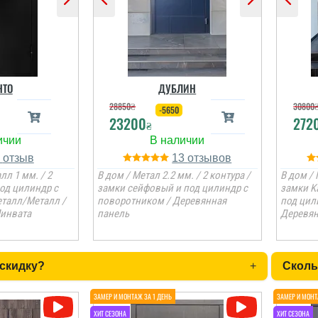
НТО
ДУБЛИН
28850
₴
30800
-5650
23200
272
₴
1
13
лл 1 мм. / 2
В дом / Метал 2.2 мм. / 2 контура /
В дом / 
под цилиндр с
замки сейфовый и под цилиндр с
замки K
талл/Металл /
поворотником / Деревянная
под цил
Минвата
панель
Деревян
 скидку?
+
Сколь