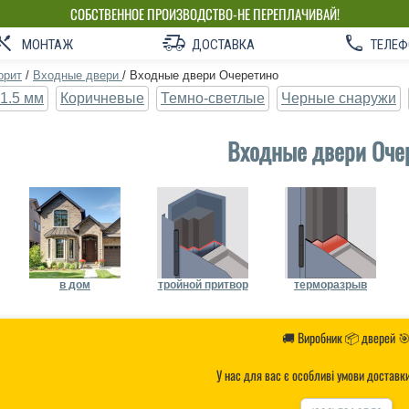
СОБСТВЕННОЕ ПРОИЗВОДСТВО-НЕ ПЕРЕПЛАЧИВАЙ!
МОНТАЖ
ДОСТАВКА
ТЕЛЕФ
орит
/
Входные двери
/
Входные двери Очеретино
1.5 мм
Коричневые
Темно-светлые
Черные снаружи
Входные двери Оче
в дом
тройной притвор
терморазрыв
🚚 Виробник 📦 дверей 
У нас для вас є особливі умови доставк