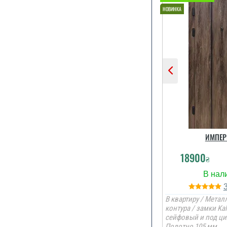
ИМПЕР
18900
₴
В квартиру / Металл
контура / замки Kal
сейфовый и под ци
Полотно 105 мм.