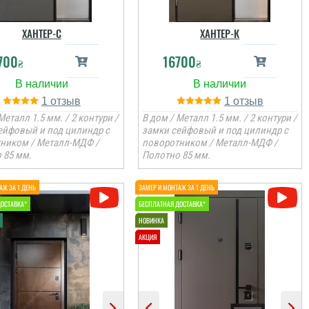
ХАНТЕР-С
ХАНТЕР-К
700
16700
₴
₴
1
1
Металл 1.5 мм. / 2 контури /
В дом / Металл 1.5 мм. / 2 контури /
ейфовый и под цилиндр с
замки сейфовый и под цилиндр с
ником / Металл-МДФ /
поворотником / Металл-МДФ /
 85 мм.
Полотно 85 мм.