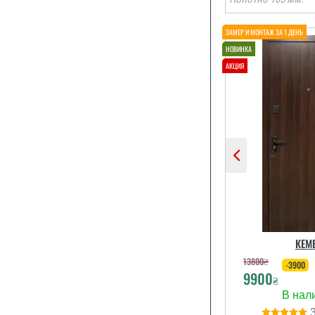
Все загало
двері спод
встановил
виглядають
монтаж про
єдине що 
переносити у
інший день, 
КЕМ
відпрашув
роботи.
13800
₴
-3900
9900
₴
читати вс