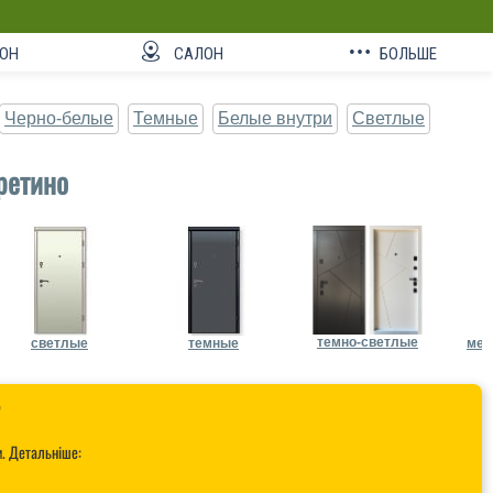
ОН
САЛОН
БОЛЬШЕ
Черно-белые
Темные
Белые внутри
Светлые
ретино
темно-светлые
светлые
темные
мет

и. Детальніше: