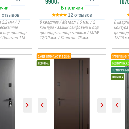
9900
107
₴
7
12
 2.2 мм./ 3
В квартиру / Металл 1.5 мм. / 2
В кварти
Securemme
контура / замки сейфовый и под
контура
 и под цилиндр
цилиндр с поворотником / МДФ
цилиндр
/ Полотно 115
12/10 мм. / Полотно 75 мм.
12/10 мм