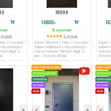
Л-C
ТИТУЛ-К
14800
16
₴
1
1
мм. / 2 контура /
В дом / Металл 1.5 мм. / 2 контура /
В дом / 
под цилиндр с
Замки сейфовый и под цилиндр с
замки с
еталл-Мдф 12
поворотником / Металл-Мдф 12
поворот
м.
мм. / Полотно 80 мм.
Полотно