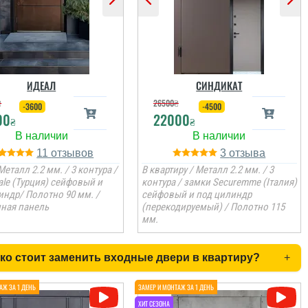
ИДЕАЛ
СИНДИКАТ
₴
26500
₴
-3600
-4500
00
22000
₴
₴
11
3
Металл 2.2 мм. / 3 контура /
В квартиру / Металл 2.2 мм. / 3
ale (Турция) сейфовый и
контура / замки Securemme (Італия)
индр/ Полотно 90 мм. /
сейфовый и под цилиндр
ная панель
(перекодируемый) / Полотно 115
мм.
ко стоит заменить входные двери в квартиру?
+