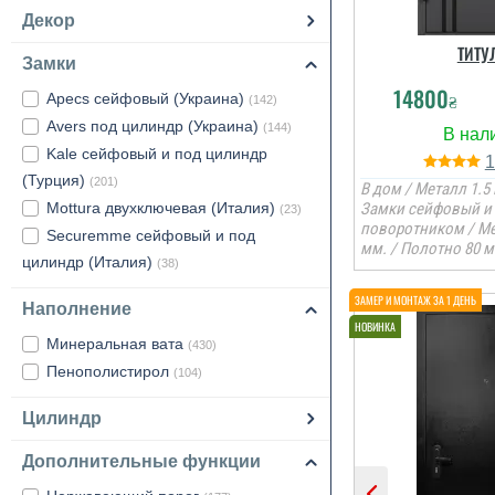
Декор
ТИТУ
Замки
14800
₴
Apecs сейфовый (Украина)
(142)
Avers под цилиндр (Украина)
(144)
Kale сейфовый и под цилиндр
(Турция)
(201)
В дом / Металл 1.5 
Mottura двухключевая (Италия)
Замки сейфовый и 
(23)
поворотником / М
Securemme сейфовый и под
мм. / Полотно 80 м
цилиндр (Италия)
(38)
Наполнение
Минеральная вата
(430)
Пенополистирол
(104)
Цилиндр
Дополнительные функции