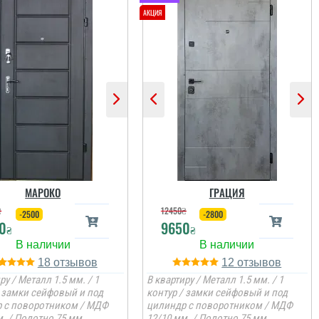
МАРОКО
ГРАЦИЯ
₴
12450
₴
-2500
-2800
0
9650
₴
₴
18
12
ру / Металл 1.5 мм. / 1
В квартиру / Металл 1.5 мм. / 1
/ замки сейфовый и под
контур / замки сейфовый и под
 с поворотником / МДФ
цилиндр с поворотником / МДФ
. / Полотно 75 мм.
12/10 мм. / Полотно 75 мм.