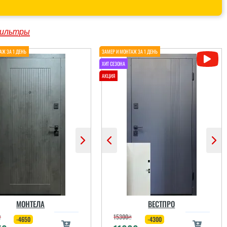
ильтры
МОНТЕЛА
ВЕСТПРО
₴
15300
₴
-4650
-4300