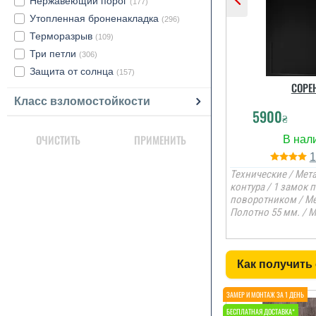
Нержавеющий порог
(177)
Утопленная броненакладка
(296)
Терморазрыв
(109)
Три петли
(306)
Защита от солнца
(157)
СОРЕ
Класс взломостойкости
5900
₴
ОЧИСТИТЬ
ПРИМЕНИТЬ
Технические / Мета
контура / 1 замок 
поворотником / Ме
Полотно 55 мм. / 
Как получить