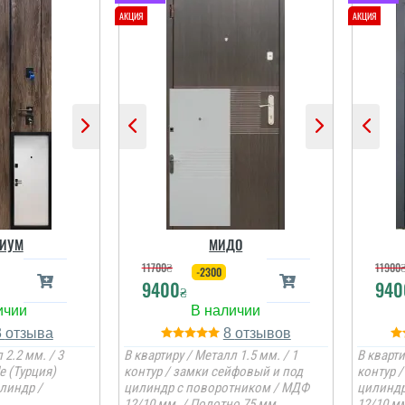
ИУМ
МИДО
11700
₴
11900
-2300
9400
940
₴
3
8
 2.2 мм. / 3
В квартиру / Металл 1.5 мм. / 1
В кварти
e (Турция)
контур / замки сейфовый и под
контур 
линдр /
цилиндр с поворотником / МДФ
цилиндр
12/10 мм. / Полотно 75 мм.
12/10 мм