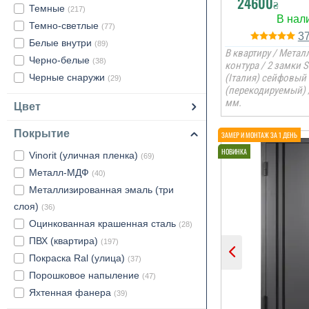
24600
₴
Темные
(217)
Темно-светлые
(77)
3
Белые внутри
(89)
В квартиру / Металл
Черно-белые
(38)
контура / 2 замки 
Черные снаружи
(Італия) сейфовый
(29)
(перекодируемый) 
мм.
Цвет
Покрытие
Vinorit (уличная пленка)
(69)
Металл-МДФ
(40)
Металлизированная эмаль (три
слоя)
(36)
Оцинкованная крашенная сталь
(28)
ПВХ (квартира)
(197)
Покраска Ral (улица)
(37)
Порошковое напыление
(47)
Яхтенная фанера
(39)