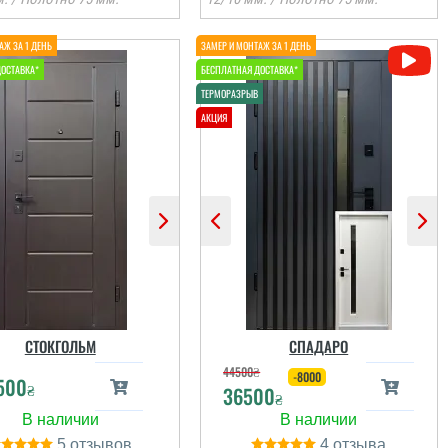
Руслана
Віктор
З іншого міста через
Сервіс на рівні,
знайомого, тобто його
встановили швидко,
присутність, я змогла
після себе сміття
онлайн швидко
прибрали. Загалом
формити замовлення
непогано
а встановити двері....
СТОКГОЛЬМ
СПАДАРО
44500
₴
-8000
500
₴
36500
читати всі відгуки
читати всі відгуки
₴
5
4