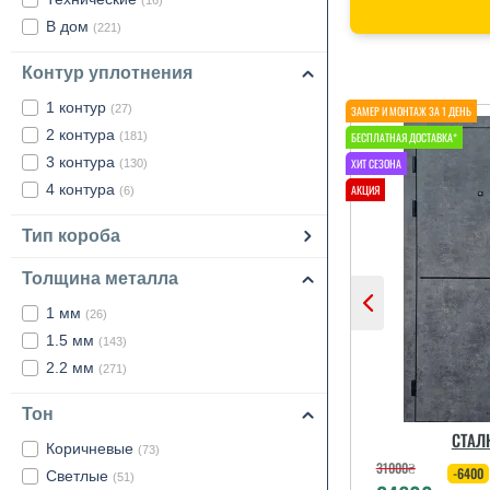
(16)
В дом
(221)
Контур уплотнения
1 контур
(27)
2 контура
(181)
3 контура
(130)
4 контура
(6)
Тип короба
Толщина металла
1 мм
(26)
1.5 мм
(143)
2.2 мм
(271)
Тон
СТАЛ
Коричневые
(73)
31000
₴
-6400
Светлые
(51)