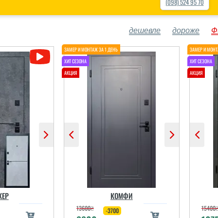
(098) 524 95 70
дешевле
дороже
Ф
КЕР
КОМФИ
13600
₴
15400
-3700