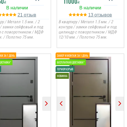
50
11000
₴
₴
21
13
ру / Металл 1.5 мм. / 2
В квартиру / Металл 1.5 мм. / 2
 / замки сейфовый и под
контура / замки сейфовый и под
 с поворотником / МДФ
цилиндр с поворотником / МДФ
. / Полотно 75 мм.
12/10 мм. / Полотно 75 мм.