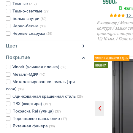
9900
₴
Темные
(217)
Темно-светлые
(77)
12
Белые внутри
(89)
В квартиру / Металл
Черно-белые
(38)
контура / замки с
Черные снаружи
цилиндр с поворо
(29)
12/10 мм. / Полотн
Цвет
Покрытие
Vinorit (уличная пленка)
(69)
Металл-МДФ
(40)
Металлизированная эмаль (три
слоя)
(36)
Оцинкованная крашенная сталь
(28)
ПВХ (квартира)
(197)
Покраска Ral (улица)
(37)
Порошковое напыление
(47)
Яхтенная фанера
(39)