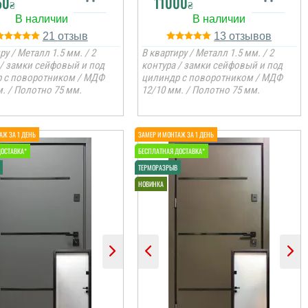
50
11000
₴
₴
21
13
ру / Металл 1.5 мм. / 2
В квартиру / Металл 1.5 мм. / 2
 / замки сейфовый и под
контура / замки сейфовый и под
 с поворотником / МДФ
цилиндр с поворотником / МДФ
. / Полотно 75 мм.
12/10 мм. / Полотно 75 мм.