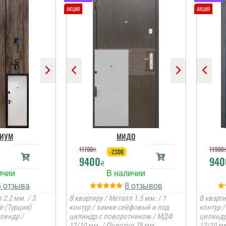
ИУМ
МИДО
11700
₴
11900
-2300
9400
940
₴
3
8
 2.2 мм. / 3
В квартиру / Металл 1.5 мм. / 1
В кварти
e (Турция)
контур / замки сейфовый и под
контур 
линдр /
цилиндр с поворотником / МДФ
цилиндр
12/10 мм. / Полотно 75 мм.
12/10 мм