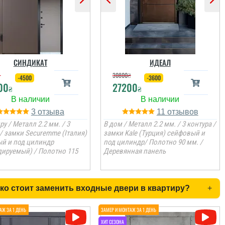
СИНДИКАТ
ИДЕАЛ
₴
30800
₴
-4500
-3600
00
27200
₴
₴
3
11
ру / Металл 2.2 мм. / 3
В дом / Металл 2.2 мм. / 3 контура /
 / замки Securemme (Італия)
замки Kale (Турция) сейфовый и
й и под цилиндр
под цилиндр/ Полотно 90 мм. /
дируемый) / Полотно 115
Деревянная панель
ко стоит заменить входные двери в квартиру?
+