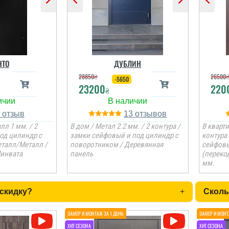
НТО
ДУБЛИН
28850
₴
26500
-5650
23200
220
₴
1
13
лл 1 мм. / 2
В дом / Метал 2.2 мм. / 2 контура /
В кварти
под цилиндр с
замки сейфовый и под цилиндр с
контура
талл/Металл /
поворотником / Деревянная
сейфовы
Минвата
панель
(переко
мм.
 скидку?
+
Сколь