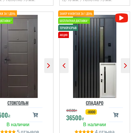
Руслана
Віктор
З іншого міста через
Сервіс на рівні,
знайомого, тобто його
встановили швидко,
присутність, я змогла
після себе сміття
онлайн швидко
прибрали. Загалом
формити замовлення
непогано
а встановити двері....
СТОКГОЛЬМ
СПАДАРО
44500
₴
-8000
500
₴
36500
читати всі відгуки
читати всі відгуки
₴
5
4