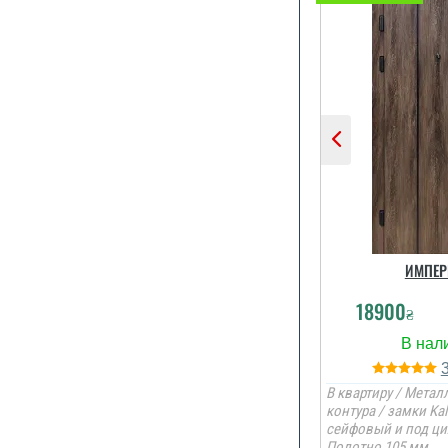
ИМПЕР
18900
₴
В квартиру / Металл
контура / замки Kal
сейфовый и под ци
Полотно 105 мм.