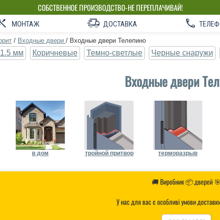
СОБСТВЕННОЕ ПРОИЗВОДСТВО-НЕ ПЕРЕПЛАЧИВАЙ!
МОНТАЖ
ДОСТАВКА
ТЕЛЕФ
орит
/
Входные двери
/
Входные двери Телепино
1.5 мм
Коричневые
Темно-светлые
Черные снаружи
Входные двери Тел
в дом
тройной притвор
терморазрыв
🚚 Виробник 📦 дверей 
У нас для вас є особливі умови доставк