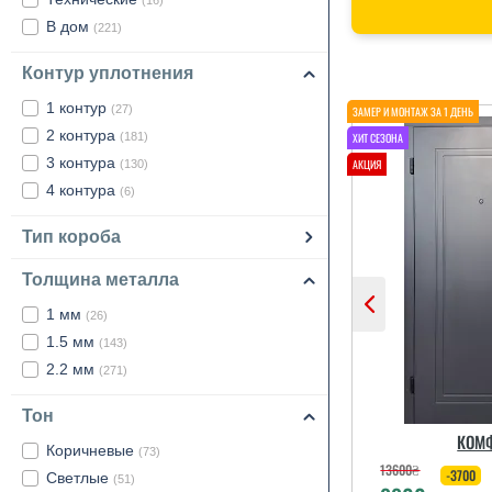
(16)
В дом
(221)
Контур уплотнения
1 контур
(27)
2 контура
(181)
3 контура
(130)
4 контура
(6)
Тип короба
Толщина металла
1 мм
(26)
1.5 мм
(143)
2.2 мм
(271)
Тон
КОМ
Коричневые
(73)
13600
₴
-3700
Светлые
(51)