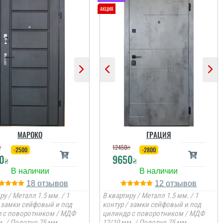
МАРОКО
ГРАЦИЯ
₴
12450
₴
-2500
-2800
0
9650
₴
₴
18
12
ру / Металл 1.5 мм. / 1
В квартиру / Металл 1.5 мм. / 1
/ замки сейфовый и под
контур / замки сейфовый и под
 с поворотником / МДФ
цилиндр с поворотником / МДФ
. / Полотно 75 мм.
12/10 мм. / Полотно 75 мм.