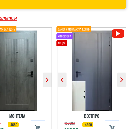
ильтры
МОНТЕЛА
ВЕСТПРО
₴
15300
₴
-4650
-4300