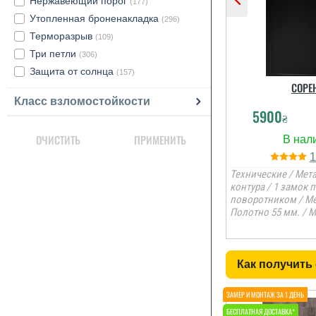
Нержавеющий порог
(177)
Утопленная броненакладка
(296)
Терморазрыв
(109)
Три петли
(306)
Защита от солнца
(157)
СОРЕ
Класс взломостойкости
5900
₴
ОЧИСТИТЬ
ПРИМЕНИТЬ
Технические / Мета
контура / 1 замок 
поворотником / Ме
Полотно 55 мм. / 
Как получить