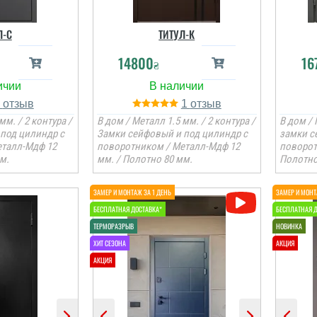
Л-C
ТИТУЛ-К
14800
16
₴
1
1
мм. / 2 контура /
В дом / Металл 1.5 мм. / 2 контура /
В дом / 
под цилиндр с
Замки сейфовый и под цилиндр с
замки с
еталл-Мдф 12
поворотником / Металл-Мдф 12
поворот
м.
мм. / Полотно 80 мм.
Полотно