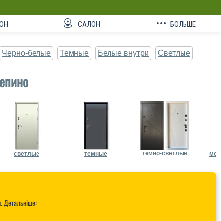
ОН
САЛОН
БОЛЬШЕ
Черно-белые
Темные
Белые внутри
Светлые
епино
темно-светлые
светлые
темные
мет

и. Детальніше: