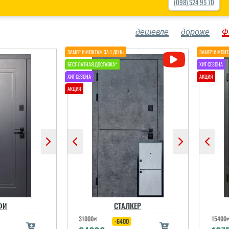
(098) 524 95 70
дешевле
дороже
Ф
ФИ
СТАЛКЕР
31000
₴
15400
-6400