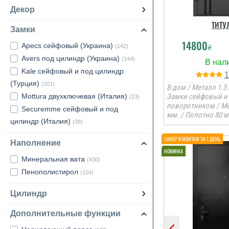
Декор
ТИТУ
Замки
14800
₴
Apecs сейфовый (Украина)
(142)
Avers под цилиндр (Украина)
(144)
Kale сейфовый и под цилиндр
(Турция)
(201)
В дом / Металл 1.5 
Mottura двухключевая (Италия)
Замки сейфовый и 
(23)
поворотником / М
Securemme сейфовый и под
мм. / Полотно 80 м
цилиндр (Италия)
(38)
Наполнение
Минеральная вата
(430)
Пенополистирол
(104)
Цилиндр
Дополнительные функции