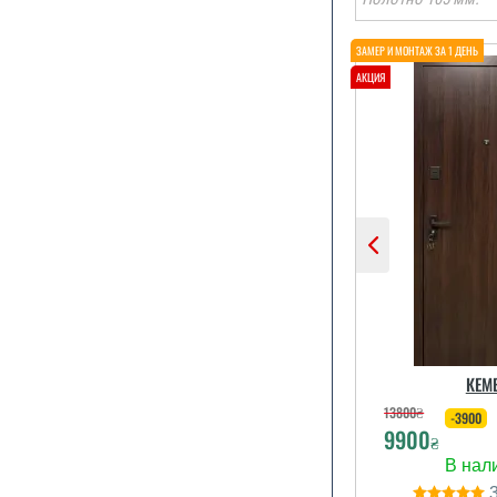
Претензій д
немає, але є 
можна додат
утеплити д
надає комп
послуги? Чи
експертно
дверей, в
КЕМ
слабких мі
теплоізоля
13800
₴
-3900
9900
₴
читати вс