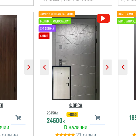
Тетяна
Віктор
о компанії
Все загалом добре,
питання, чи
двері сподобались,
ково якось
встановили, двері
вері? Чи
виглядають надійно,
анія такі
монтаж професійно,
 є послуга
єдине що пришлось
ї оцінки
переносити установку на
о
иявлення
інший день, а це ще раз
т
ЕЛ
ФОРСА
сць щодо
відпрашуватись з
ції т...
роботи. ...
29450
₴
-4850
18
24600
₴
і відгуки
читати всі відгуки
3
21