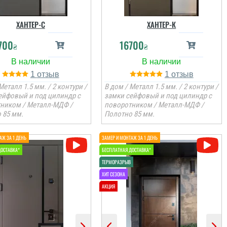
ХАНТЕР-С
ХАНТЕР-К
700
16700
₴
₴
1
1
Металл 1.5 мм. / 2 контури /
В дом / Металл 1.5 мм. / 2 контури /
ейфовый и под цилиндр с
замки сейфовый и под цилиндр с
ником / Металл-МДФ /
поворотником / Металл-МДФ /
 85 мм.
Полотно 85 мм.