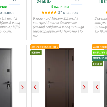
24600
107
₴
37
 1.5 мм. / 2
В квартиру / Металл 2.2 мм./ 3
В кварти
ейфовый и под
контура / 2 замки Securemme
контура
тником / МДФ
(Італия) сейфовый и под цилиндр
цилиндр
о 75 мм.
(перекодируемый) / Полотно 115
12/10 мм
мм.