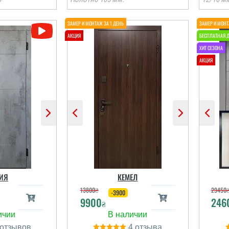
Тетяна
Паша
Претензій до компанії
немає, але є питання, чи
можна додатково якось
Ні
тирні двері
утеплити двері? Чи
д
 запасом
надає компанія такі
ті та
послуги? Чи є послуга
ності.
експертної оцінки
дверей, виявлення
ИЯ
КЕМЕЛ
слабких місць щодо
теплоізоляції т...
13800
₴
29450
-3900
і відгуки
9900
246
₴
читати всі відгуки
4