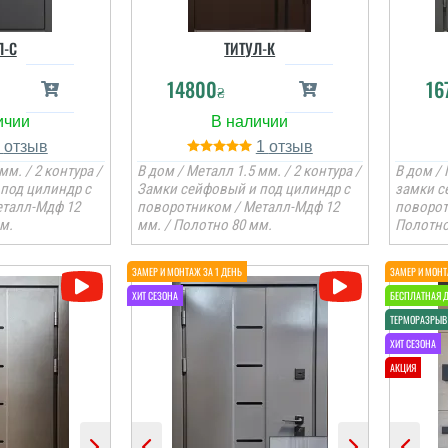
Л-C
ТИТУЛ-К
14800
16
₴
1
1
мм. / 2 контура /
В дом / Металл 1.5 мм. / 2 контура /
В дом / 
под цилиндр с
Замки сейфовый и под цилиндр с
замки с
еталл-Мдф 12
поворотником / Металл-Мдф 12
поворот
м.
мм. / Полотно 80 мм.
Полотно