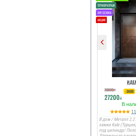
ИДЕ
30800
₴
-3600
27200
₴
1
В дом / Металл 2.2 
замки Kale (Турция
под цилиндр/ Поло
Деревянная панел