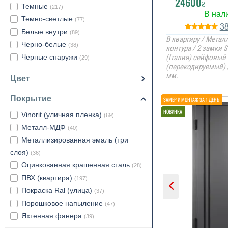
24600
₴
Темные
(217)
Темно-светлые
(77)
3
Белые внутри
(89)
В квартиру / Металл
Черно-белые
(38)
контура / 2 замки 
Черные снаружи
(Італия) сейфовый
(29)
(перекодируемый) 
мм.
Цвет
Покрытие
Vinorit (уличная пленка)
(69)
Металл-МДФ
(40)
Металлизированная эмаль (три
слоя)
(36)
Оцинкованная крашенная сталь
(28)
ПВХ (квартира)
(197)
Покраска Ral (улица)
(37)
Порошковое напыление
(47)
Яхтенная фанера
(39)