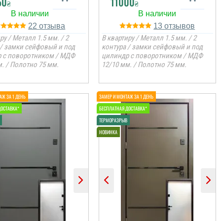
50
11000
₴
₴
22
13
ру / Металл 1.5 мм. / 2
В квартиру / Металл 1.5 мм. / 2
 / замки сейфовый и под
контура / замки сейфовый и под
 с поворотником / МДФ
цилиндр с поворотником / МДФ
. / Полотно 75 мм.
12/10 мм. / Полотно 75 мм.