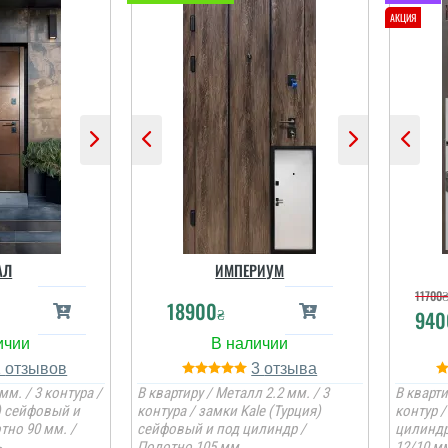
АЛ
ИМПЕРИУМ
11700
18900
₴
940
1
3
мм. / 3 контура /
В квартиру / Металл 2.2 мм. / 3
В кварти
) сейфовый и
контура / замки Kale (Турция)
контур 
тно 90 мм. /
сейфовый и под цилиндр /
цилиндр
ь
Полотно 105 мм.
12/10 мм