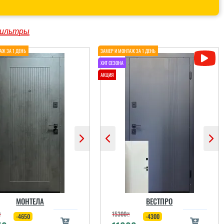
ильтры
МОНТЕЛА
ВЕСТПРО
₴
15300
₴
-4650
-4300