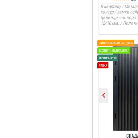
В квартиру / Металл
контур / замки се
цилиндр с поворо
12/10 мм. / Полотн
Потрібно б
дверей, в б
літню кухню 
брав саме ц
СПАД
кухню, варіа