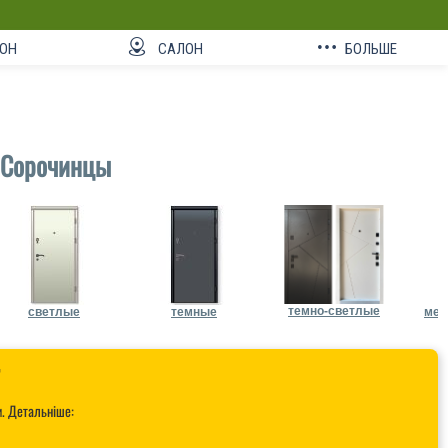
ОН
САЛОН
БОЛЬШЕ
 Сорочинцы
темно-светлые
светлые
темные
мет

и. Детальніше: