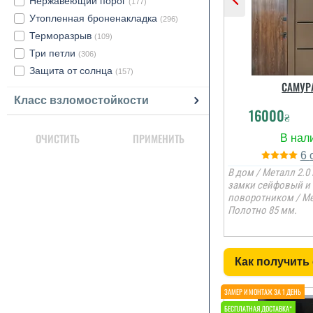
Нержавеющий порог
(177)
Утопленная броненакладка
(296)
Терморазрыв
(109)
Три петли
(306)
Защита от солнца
(157)
САМУР
Класс взломостойкости
16000
₴
ОЧИСТИТЬ
ПРИМЕНИТЬ
6
В дом / Металл 2.0 
замки сейфовый и 
поворотником / М
Полотно 85 мм.
Как получить