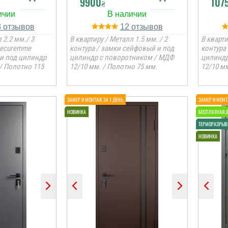
9900
107
₴
8
12
 2.2 мм./ 3
В квартиру / Металл 1.5 мм. / 2
В кварти
Securemme
контура / замки сейфовый и под
контура
 и под цилиндр
цилиндр с поворотником / МДФ
цилиндр
/ Полотно 115
12/10 мм. / Полотно 75 мм.
12/10 мм