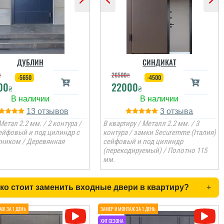
ДУБЛИН
СИНДИКАТ
₴
26500
₴
-5650
-4500
00
22000
₴
₴
13
3
Метал 2.2 мм. / 2 контура /
В квартиру / Металл 2.2 мм. / 3
ейфовый и под цилиндр с
контура / замки Securemme (Італия)
ником / Деревянная
сейфовый и под цилиндр
(перекодируемый) / Полотно 115
мм.
ко стоит заменить входные двери в квартиру?
+