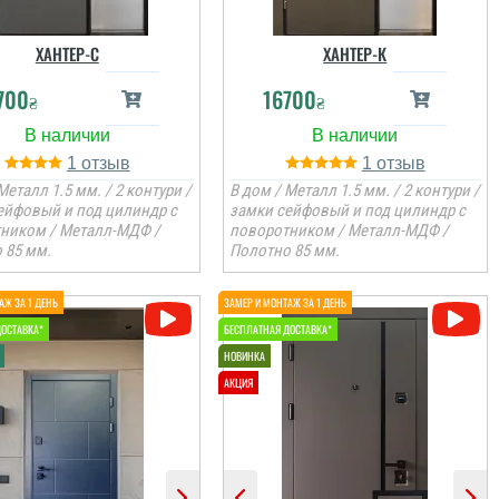
ХАНТЕР-С
ХАНТЕР-К
700
16700
₴
₴
1
1
Металл 1.5 мм. / 2 контури /
В дом / Металл 1.5 мм. / 2 контури /
ейфовый и под цилиндр с
замки сейфовый и под цилиндр с
ником / Металл-МДФ /
поворотником / Металл-МДФ /
 85 мм.
Полотно 85 мм.