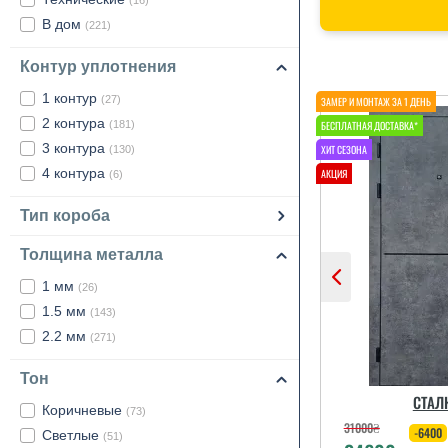
(16)
В дом
(221)
Контур уплотнения
1 контур
(27)
2 контура
(181)
3 контура
(130)
4 контура
(6)
Тип короба
Толщина металла
1 мм
(26)
1.5 мм
(143)
2.2 мм
(271)
Тон
СТАЛ
Коричневые
(73)
31000
₴
-6400
Светлые
(51)