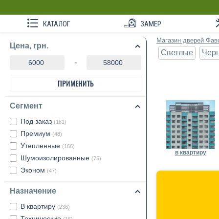
КАТАЛОГ
ЗАМЕР
Магазин дверей Фав
Цена, грн.
Светлые
Чер
-
ПРИМЕНИТЬ
Сегмент
Под заказ
(181)
Премиум
(48)
Утепленные
(166)
в квартиру
Шумоизолированные
(75)
Эконом
(47)
Назначение
В квартиру
(236)
Технические