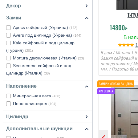
Декор
ТИТУ
Замки
14800
₴
Apecs сейфовый (Украина)
(142)
Avers под цилиндр (Украина)
(144)
Kale сейфовый и под цилиндр
(Турция)
(201)
В дом / Металл 1.5 
Mottura двухключевая (Италия)
Замки сейфовый и 
(23)
поворотником / М
Securemme сейфовый и под
мм. / Полотно 80 м
цилиндр (Италия)
(38)
Наполнение
Минеральная вата
(430)
Пенополистирол
(104)
Цилиндр
Дополнительные функции