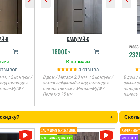
АЙ-К
САМУРАЙ-С
28850
16000
₴
232
4
мм. / 2 контури /
В дом / Металл 2.0 мм. / 2 контури /
В дом / 
под цилиндр с
замки сейфовый и под цилиндр с
замки с
еталл-МДФ /
поворотником / Металл-МДФ /
поворот
Полотно 95 мм.
панель
 скидку?
+
Сколь