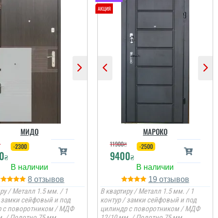
МИДО
МАРОКО
₴
11900
₴
-2300
-2500
0
9400
₴
₴
8
19
ру / Металл 1.5 мм. / 1
В квартиру / Металл 1.5 мм. / 1
/ замки сейфовый и под
контур / замки сейфовый и под
 с поворотником / МДФ
цилиндр с поворотником / МДФ
. / Полотно 75 мм.
12/10 мм. / Полотно 75 мм.