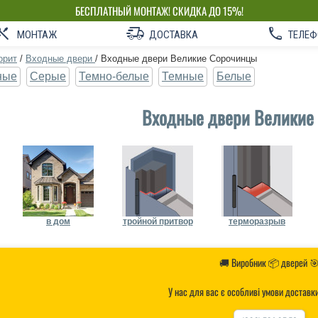
БЕСПЛАТНЫЙ МОНТАЖ! СКИДКА ДО 15%!
СОБСТВЕННОЕ ПРОИЗВОДСТВО-НЕ ПЕРЕПЛАЧИВАЙ!
МОНТАЖ
ДОСТАВКА
ТЕЛЕФ
орит
/
Входные двери
/
Входные двери Великие Сорочинцы
ные
Серые
Темно-белые
Темные
Белые
Входные двери Великие
в дом
тройной притвор
терморазрыв
🚚 Виробник 📦 дверей 
У нас для вас є особливі умови доставк