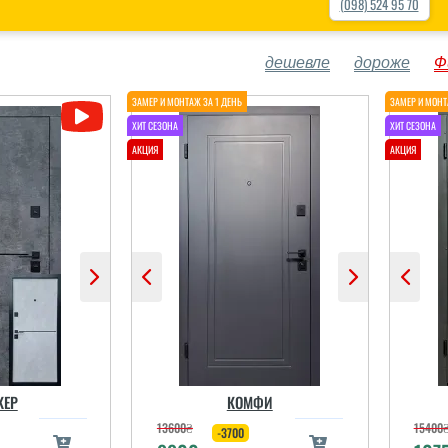
(098) 524 95 70
дешевле
дороже
Ф
КЕР
КОМФИ
13600
₴
15400
-3700