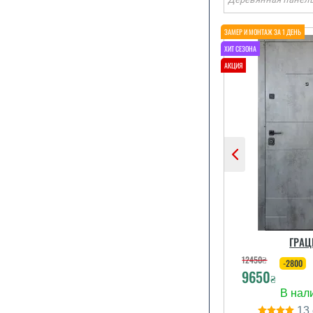
Добротні квар
з хорошим
міцнос
герметич
ГРАЦ
12450
₴
-2800
читати вс
9650
₴
13