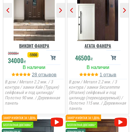
є в наявності, та хороша
ціна, мені потрібно були
закрить два проєми і
мене все влаштувало....
читати всі відгуки
ВИКОНТ ФАНЕРА
АГАТА ФАНЕРА
39900
₴
-5900
46500
₴
34000
₴
28
1
В дом / Металл 2.2 мм. / 3
В дом / Металл 2.2 мм. / 3
контура / замки Kale (Турция)
контура / замки Securemme
сейфовый и под цилиндр/
(Италия) сейфовый и под
Полотно 90 мм. / Деревянная
цилиндр (перекодируемый) /
панель
Полотно 115 мм. / Деревянная
панель