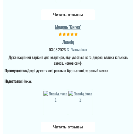
вхідні двері в будинок і
Ірина
квартиру.Залишились
дууууже задоволені і
Читать отзывы
якістю дверей,і
сервісом,і
клієнтоорієнтовністю,і
Модель "Сигма"
Замовляли троє дверей
вартістю! ВСЕ НА
в будинок. Двоє глухі і
ВИЩОМУ РІВНІ ! Бажаю
одне зі склопакетом цієї
процвітання компанії
Леонід
моделі.
,мо...
03.08.2026
С. Литвинівка
читати всі відгуки
Дуже надійний варіант для квартири, відчувається вага дверей, велика кількість
замків, немов сейф.
Преимущества:
Двері дуже тяжкі, реально броньовані, хороший метал
Недостатки:
Немає
Читать отзывы
Андрій
Тетяна