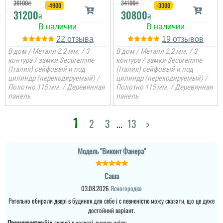
36100
₴
34100
₴
-4900
-3300
31200
30800
₴
₴
22
19
В дом / Металл 2.2 мм. / 3
В дом / Металл 2.2 мм. / 3
контура / замки Securemme
контура / замки Securemme
Руслана
(Італия) сейфовый и под
(Італия) сейфовый и под
цилиндр (перекодируемый) /
цилиндр (перекодируемый) /
Полотно 115 мм. / Деревянная
Полотно 115 мм. / Деревянная
Саша
панель
панель
Дякую за таку пораду по
дверях і за самі двері.
Ретельно обирали двері
Ну якість просто клас,
1
2
3
...
13
>
в будинок для себе і с
двері просто клас, я
певненістю можу
приємно здивована.
сказати, що це дуже
Дякую...
достойний варіант.
Модель "Виконт Фанера"
Саша
читати всі відгуки
03.08.2026
Ясногородка
Леонід
Ретельно обирали двері в будинок для себе і с певненістю можу сказати, що це дуже
достойний варіант.
Ціна не мала, але якщо
Преимущества:
Від дверей в захваті, висока якість