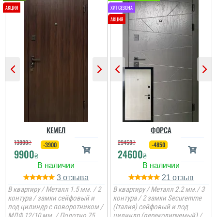
Олег
Сподобався конструктив
та наповненням. Тут ж
стеродур+мінвата і
фольгоізол ну і
терморозрив. Хлопці
установщик професійні
...
читати всі відгуки
КЕМЕЛ
ФОРСА
13800
₴
29450
₴
-3900
-4850
9900
24600
₴
₴
3
21
В квартиру / Металл 1.5 мм. / 2
В квартиру / Металл 2.2 мм./ 3
контура / замки сейфовый и
контура / 2 замки Securemme
под цилиндр с поворотником /
(Італия) сейфовый и под
МДФ 12/10 мм. / Полотно 75
цилиндр (перекодируемый) /