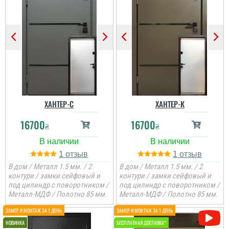
ХАНТЕР-С
ХАНТЕР-К
16700
16700
₴
₴
1
1
В дом / Металл 1.5 мм. / 2
В дом / Металл 1.5 мм. / 2
контури / замки сейфовый и
контури / замки сейфовый и
под цилиндр с поворотником /
под цилиндр с поворотником /
Металл-МДФ / Полотно 85 мм.
Металл-МДФ / Полотно 85 мм.