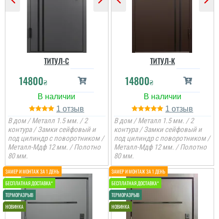
ТИТУЛ-C
ТИТУЛ-К
14800
14800
₴
₴
1
1
В дом / Металл 1.5 мм. / 2
В дом / Металл 1.5 мм. / 2
контура / Замки сейфовый и
контура / Замки сейфовый и
под цилиндр с поворотником /
под цилиндр с поворотником /
Металл-Мдф 12 мм. / Полотно
Металл-Мдф 12 мм. / Полотно
80 мм.
80 мм.