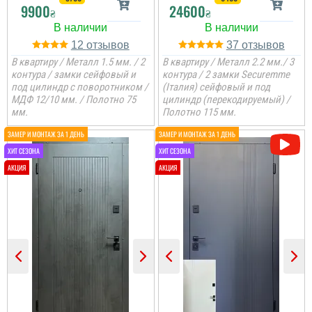
9900
24600
₴
₴
12
37
В квартиру / Металл 1.5 мм. / 2
В квартиру / Металл 2.2 мм./ 3
контура / замки сейфовый и
контура / 2 замки Securemme
под цилиндр с поворотником /
(Італия) сейфовый и под
МДФ 12/10 мм. / Полотно 75
цилиндр (перекодируемый) /
мм.
Полотно 115 мм.