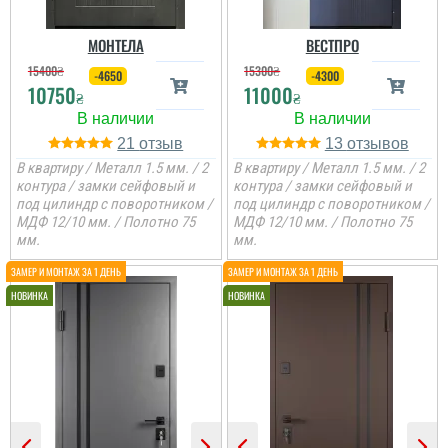
МОНТЕЛА
ВЕСТПРО
15400
₴
15300
₴
-4650
-4300
10750
11000
₴
₴
21
13
В квартиру / Металл 1.5 мм. / 2
В квартиру / Металл 1.5 мм. / 2
контура / замки сейфовый и
контура / замки сейфовый и
под цилиндр с поворотником /
под цилиндр с поворотником /
МДФ 12/10 мм. / Полотно 75
МДФ 12/10 мм. / Полотно 75
мм.
мм.