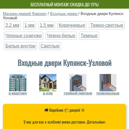
БЕСПЛАТНЫЙ МОНТАЖ! СКИДКА ДО 15%!
СОБСТВЕННОЕ ПРОИЗВОДСТВО-НЕ ПЕРЕПЛАЧИВАЙ!
Магазин дверей Фаворит
/
Входные двери
/
Входные двери Купянск-
Узловой
2.2 мм
1 мм
1.5 мм
Коричневые
Темно-светлые
Черные снаружи
Черно-белые
Темные
Белые внутри
Светлые
Входные двери Купянск-Узловой
в квартиру
в дом
тройной притвор
терморазрыв
🚚 Виробник 📦 дверей 🎯
У нас для вас є особливі умови доставки. Детальніше: