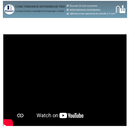
Якщо плануєте
Купували у 2024 році 2
замовляти перевізником,
двері. Все хорошо,
то всі проблеми з
діставили,встановили. В
дверям лягають на вас,
домі був ремонт, тепло ,
виробник в
без протягів. Ремонт
телефонному режимі
закінчився в літку 2025.
підкаже що робити як
Зима 2025-2026 рік - іней
виправити брак, (в
на замках внутрі дома (
моєму варіанті сказали
ремонт закін...
що винуватий
перевізник, хоч...
читати всі відгуки
читати всі відгуки