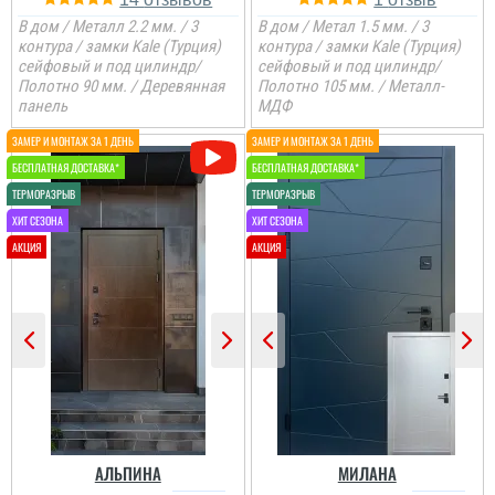
В дом / Металл 2.2 мм. / 3
В дом / Метал 1.5 мм. / 3
контура / замки Kale (Турция)
контура / замки Kale (Турция)
сейфовый и под цилиндр/
сейфовый и под цилиндр/
Полотно 90 мм. / Деревянная
Полотно 105 мм. / Металл-
панель
МДФ
Анжела
3-4 дні і двері вже були
встановлені, причому
так акуратно все
зробили, що в середині
не потрібно робити
відкосів. Фото нище
додаю....
читати всі відгуки
АЛЬПИНА
МИЛАНА