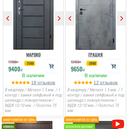
Гена
Двері недорогі та мають
Ірина
два контури ущільнення,
один та ручка, для хоз.
приміщень чи котелень
те, що потрібно
Сподобалось дуже, що
Двері дуже
чекати не потрібно було
сподобались, дякую за
і встановили за декілька
все від заміру до
днів, двері самі по собі
установки.
непогані.
МАРОКО
ГРАЦИЯ
11900
₴
12450
₴
-2500
-2800
9400
9650
₴
₴
18
12
В квартиру / Металл 1.5 мм. / 1
В квартиру / Металл 1.5 мм. / 1
контур / замки сейфовый и под
контур / замки сейфовый и под
цилиндр с поворотником /
цилиндр с поворотником /
МДФ 12/10 мм. / Полотно 75
МДФ 12/10 мм. / Полотно 75
мм.
мм.