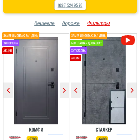
(098) 524 95 70
дешевле
дороже
Фильтры
КОМФИ
СТАЛКЕР
13600
₴
31000
₴
-3700
-6400