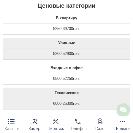
Ценовые категории
В квартиру
8250-39700грн.
Уличные
8200-52900грн.
Входные в офис
8500-52250грн.
Технические
6000-25300грн.
Противопожарные
Каталог
Замер
Монтаж
Телефон
Салон
Больше
12100-14400грн.