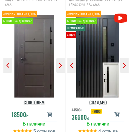
мм.
Полотно 115 мм.
Іван
Ростік
Класний дизайн,надійне
В магазині дуже великий
дерев'яне покриття,
вибір і дуже
хороші замки і метал,
сподобалась дана
гарно утеплені, дякую за
модель. Встановили
допомогу у виборі
швидко через три дні
дверей, все дуже
після замовлення....
надійно....
читати всі відгуки
читати всі відгуки
СТОКГОЛЬМ
СПАДАРО
44500
₴
-8000
18500
₴
36500
₴
5
4