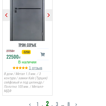
читати всі відгуки
ТРОН СЕРЫЕ
27750
₴
-5250
22500
₴
1
В дом / Метал 1.5 мм. / 3
контура / замки Kale (Турция)
сейфовый и под цилиндр /
Полотно 105 мм. / Металл-
МДФ
2
<
1
.
.
3
...
8
>