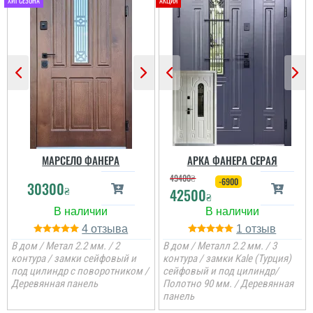
сборки, изготовлением и
внешним видом,
утеплённые с отличным
надёжным улпрытием,
хороший метал и замки
и есть терморазрыв....
МАРСЕЛО ФАНЕРА
АРКА ФАНЕРА СЕРАЯ
49400
₴
-6900
30300
₴
42500
₴
4
1
В дом / Метал 2.2 мм. / 2
В дом / Металл 2.2 мм. / 3
контура / замки сейфовый и
контура / замки Kale (Турция)
под цилиндр с поворотником /
сейфовый и под цилиндр/
Деревянная панель
Полотно 90 мм. / Деревянная
панель
Вікторія