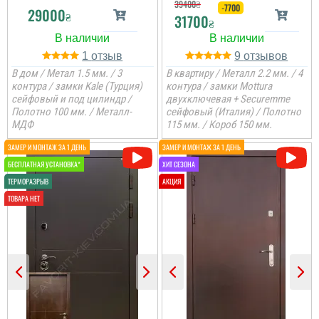
39400
₴
-7700
29000
₴
31700
₴
читати всі відгуки
1
9
В дом / Метал 1.5 мм. / 3
В квартиру / Металл 2.2 мм. / 4
контура / замки Kale (Турция)
контура / замки Mottura
сейфовый и под цилиндр /
двухключевая + Securemme
Полотно 100 мм. / Металл-
сейфовый (Италия) / Полотно
МДФ
115 мм. / Короб 150 мм.
Ніна Гопкало
Дякую Фаворіт-двері за
якість і обслуговування!
Все зроблено
професійно і швидко!
читати всі відгуки
Валерій
Віка
Шукав надійні добротні
Все оперативно та