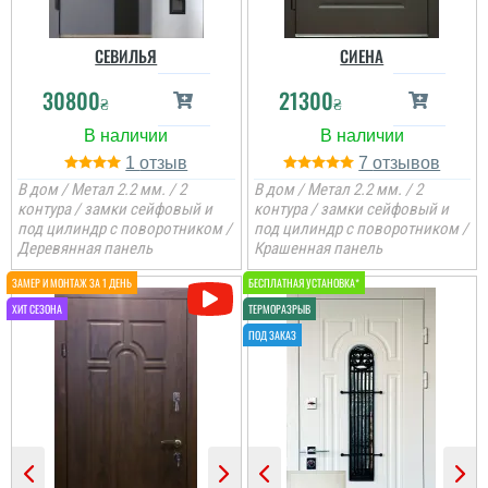
СЕВИЛЬЯ
СИЕНА
30800
21300
₴
₴
1
7
В дом / Метал 2.2 мм. / 2
В дом / Метал 2.2 мм. / 2
контура / замки сейфовый и
контура / замки сейфовый и
под цилиндр с поворотником /
под цилиндр с поворотником /
Деревянная панель
Крашенная панель
Михаил
Если ищете надёжную
дверь,зайдите в этот
Марина
магазин. Отличный
Маша
сервис! Все в одной