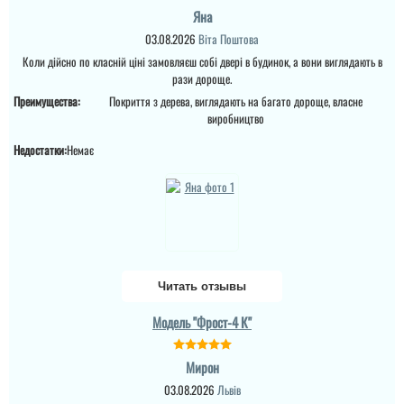
можуть зробить, в
Яна
субботу останнім
вагоном вскочили, двері
03.08.2026
Віта Поштова
дійсно сподобались....
Коли дійсно по класній ціні замовляєш собі двері в будинок, а вони виглядають в
рази дороще.
читати всі відгуки
Преимущества:
Покриття з дерева, виглядають на багато дороще, власне
виробництво
Недостатки:
Немає
Читать отзывы
Модель "Фрост-4 К"
Мирон
03.08.2026
Львів