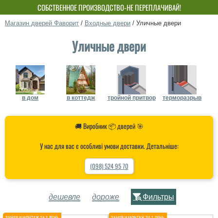
СОБСТВЕННОЕ ПРОИЗВОДСТВО-НЕ ПЕРЕПЛАЧИВАЙ!
Магазин дверей Фаворит
/
Входные двери
/
Уличные двери
Уличные двери
в дом
в коттедж
тройной притвор
терморазрыв
🚚 Виробник 📦 дверей 🎯
У нас для вас є особливі умови доставки. Детальніше:
(098) 524 95 70
дешевле
дороже
Фильтры