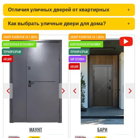
Отличия уличных дверей от квартирных
+
Велике дякую компанії
за пропонований вибір
та якість і наш бюджету
Как выбрать уличные двери для дома?
+
двері які не бояться
сонця і можуть стояти в
любі погодні умови.
Двері просто супер...
читати всі відгуки
МАУНТ
БАРИ
29900
₴
27850
₴