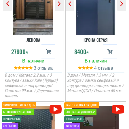
ЛЕНОВА
КРОНА СЕРАЯ
27600
8400
₴
₴
3
4
В дом / Металл 2.2 мм. / 3
В дом / Металл 1.5 мм. / 2
контура / замки Kale (Турция)
контура / замки сейфовый и
сейфовый и под цилиндр/
под цилиндр з поворотником /
Полотно 90 мм. / Деревянная
Металл/ДСП / Полотно 50 мм.
панель