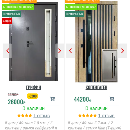
ГРИФИН
КОПЕНГАГЕН
32200
₴
-6200
44200
₴
26000
₴
1
1
В дом / Металл 1.8 мм. / 2
В дом / Метал 2.2 мм. / 2
контури / замки сейфовый и
контура / замки Kale (Турция)