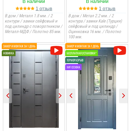
1
1
В дом / Металл 1.8 мм. / 2
В дом / Метал 2.2 мм. / 2
контури / замки сейфовый и
контура / замки Kale (Турция)
под цилиндр с поворотником /
сейфовый и под цилиндр /
Металл-МДФ / Полотно 85 мм.
Оцинковка 16 мм. / Полотно
100 мм.