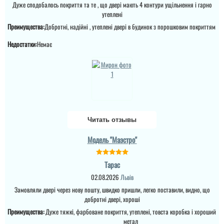
Дуже сподобалось покриття та те , що двері мають 4 контури ущільнення і гарно
утеплені
Преимущества:
Добротні, надійні , утеплені двері в будинок з порошковим покриттям
Недостатки:
Немає
Іван
Валерія
Двері непогані ц
Сподобався варіант по
сподобались,
ціні та дизайну ч двері
встановили швидко, все
Читать отзывы
утеплені, встановили
заробили і зробили як
доволі швидко, молодці.
хотіли
Модель "Маэстро"
читати всі відгуки
читати всі відгуки
Тарас
02.08.2026
Львів
Замовляли двері через нову пошту, швидко пришли, легко поставили, видно, що
добротні двері, хороші
Преимущества:
Дуже тяжкі, фарбоване покриття, утеплені, товста коробка і хороший
метал