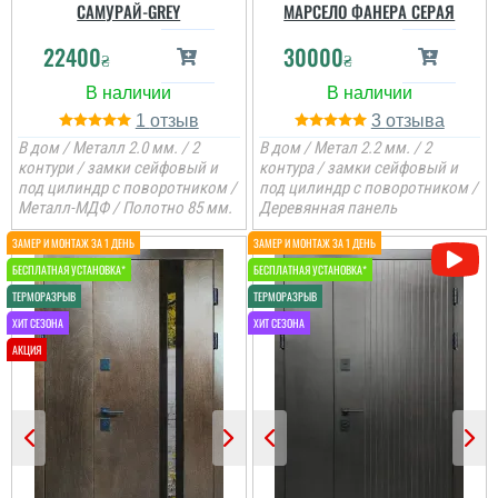
САМУРАЙ-GREY
МАРСЕЛО ФАНЕРА СЕРАЯ
22400
30000
₴
₴
1
3
В дом / Металл 2.0 мм. / 2
В дом / Метал 2.2 мм. / 2
контури / замки сейфовый и
контура / замки сейфовый и
под цилиндр с поворотником /
под цилиндр с поворотником /
Металл-МДФ / Полотно 85 мм.
Деревянная панель