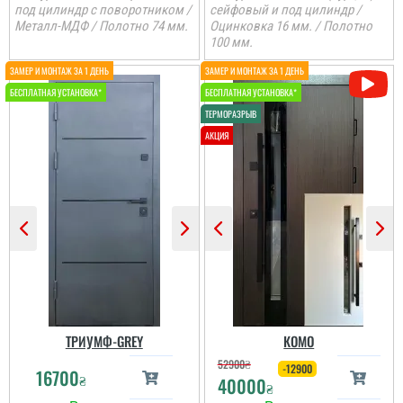
под цилиндр с поворотником /
сейфовый и под цилиндр /
Металл-МДФ / Полотно 74 мм.
Оцинковка 16 мм. / Полотно
100 мм.
ТРИУМФ-GREY
КОМО
52900
₴
-12900
16700
₴
40000
₴